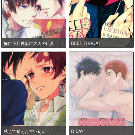
猫に小判神獣に大人の玩具
DEEP THROAT
感じて覚えた甘い匂い
D-DAY