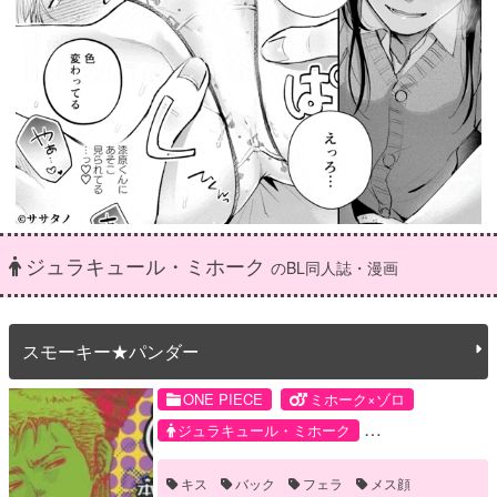
ジュラキュール・ミホーク
のBL同人誌・漫画
スモーキー★パンダー
ONE PIECE
ミホーク×ゾロ
ジュラキュール・ミホーク
ロロノア・ゾロ
キス
バック
フェラ
メス顔