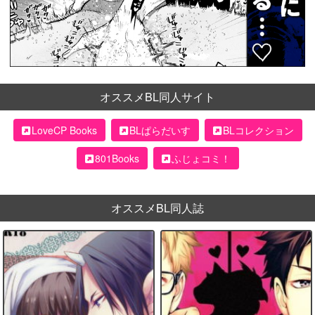
オススメBL同人サイト
LoveCP Books
BLぱらだいす
BLコレクション
801Books
ふじょコミ！
オススメBL同人誌