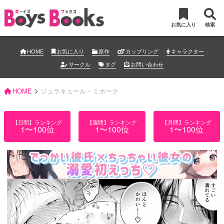
お気に入り
検索
HOME
お気に入り
原作
カップリング
キャラクター
サークル
タグ
お問い合わせ
>
HOME
ジュラキュール・ミホーク
【日間】ランキング
【週間】ランキング
【月間】ランキング
1〜100位
1〜100位
1〜100位