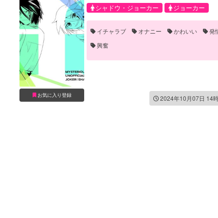
シャドウ・ジョーカー
ジョーカー
イチャラブ
オナニー
かわいい
発
興奮
お気に入り登録
2024年10月07日 14