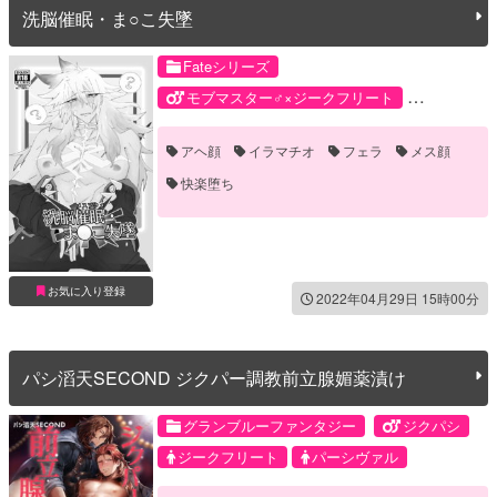
洗脳催眠・ま○こ失墜
Fateシリーズ
モブマスター♂×ジークフリート
ジークフリート
モブマスター♂
アヘ顔
イラマチオ
フェラ
メス顔
快楽堕ち
お気に入り登録
2022年04月29日 15時00分
パシ滔天SECOND ジクパー調教前立腺媚薬漬け
グランブルーファンタジー
ジクパシ
ジークフリート
パーシヴァル