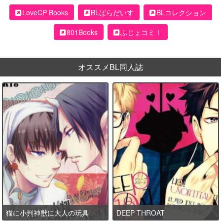
LoveCP Books
BLぱらだいす
BLコレクション
801Books
ふじょコミ！
オススメBL同人誌
猫に小判神獣に大人の玩具
DEEP THROAT