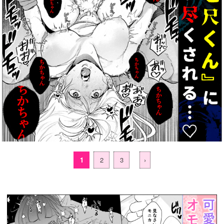
1
2
3
›