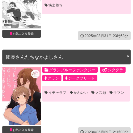
快楽堕ち
お気に入り登録
2025年08月31日 23時53分
団長さんたちなかよしさん
グランブルーファンタジー
ジクグラ
グラン
ジークフリート
イチャラブ
かわいい
メス顔
手マン
お気に入り登録
2023年05月29日 21時00分