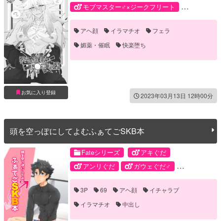
モブマスター♂×ジークフリート
ジークフリート
モブマスター♂
アヘ顔
イラマチオ
フェラ
媚薬・催眠
快楽堕ち
お気に入り登録
2023年03月13日 12時00分
頭を空っぽにしてよむふぁてごSKB本
Fateシリーズ
アキぐだ
アンリぐだ
ガウェぐだ♂
カリぐだ
ジークぐだ
ランギャラ
3P
69
アヘ顔
イチャラブ
ランぐだ♂
土ぐだ
アキレウス
イラマチオ
中出し
アンリマユ
ガウェイン
カリギュラ