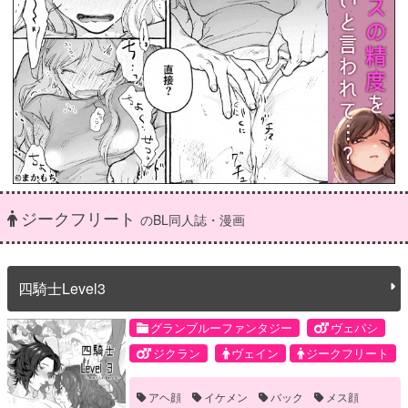
ジークフリート
のBL同人誌・漫画
四騎士Level3
グランブルーファンタジー
ヴェパシ
ジクラン
ヴェイン
ジークフリート
パーシヴァル
ランスロット
アヘ顔
イケメン
バック
メス顔