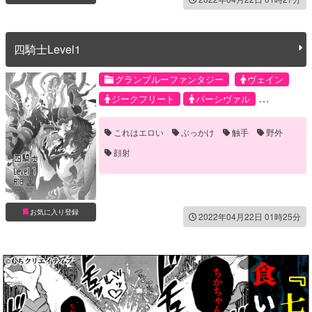
四騎士Level1
グランブルーファンタジー
ヴェイン
ジークフリート
パーシヴァル
ランスロット
これはエロい
ぶっかけ
触手
野外
顔射
お気に入り登録
2022年04月22日 01時25分