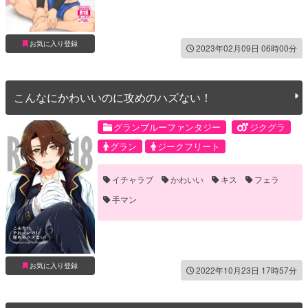
ギャラハッド
ジークフリート
ランスロット
土方歳三
藤丸立香
お気に入り登録
2023年02月09日 06時00分
こんなにかわいいのに攻めのハズない！
グランブルーファンタジー
ジクグラ
グラン
ジークフリート
イチャラブ
かわいい
キス
フェラ
手マン
お気に入り登録
2022年10月23日 17時57分