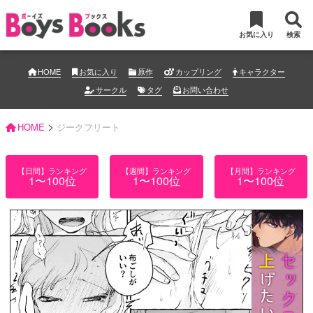
お気に入り
検索
HOME
お気に入り
原作
カップリング
キャラクター
サークル
タグ
お問い合わせ
>
HOME
ジークフリート
【日間】ランキング
【週間】ランキング
【月間】ランキング
1〜100位
1〜100位
1〜100位