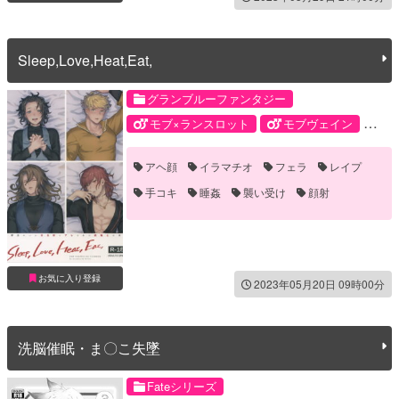
Sleep,Love,Heat,Eat,
グランブルーファンタジー
モブ×ランスロット
モブヴェイン
モブジーク
モブパシ
ヴェイン
アヘ顔
イラマチオ
フェラ
レイプ
ジークフリート
パーシヴァル
手コキ
睡姦
襲い受け
顔射
ランスロット
お気に入り登録
2023年05月20日 09時00分
洗脳催眠・ま〇こ失墜
Fateシリーズ