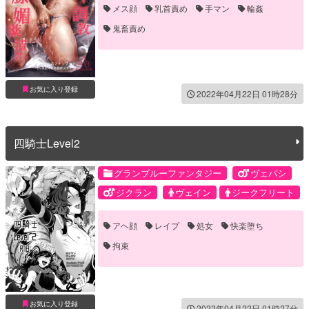
メス顔
乳首責め
手マン
輪姦
鬼畜責め
お気に入り登録
2022年04月22日 01時28分
四騎士Level2
グランブルーファンタジー
ヴェパシ
ジクラン
ヴェイン
ジークフリート
パーシヴァル
ランスロット
アヘ顔
レイプ
処女
快楽堕ち
拘束
お気に入り登録
2022年04月22日 01時27分