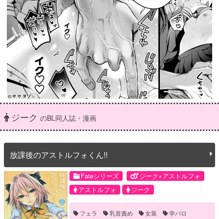
ジーク
のBL同人誌・漫画
放課後のアストルフォくん!!
Fateシリーズ
ジーク×アストルフォ
アストルフォ
ジーク
フェラ
乳首責め
女装
学パロ