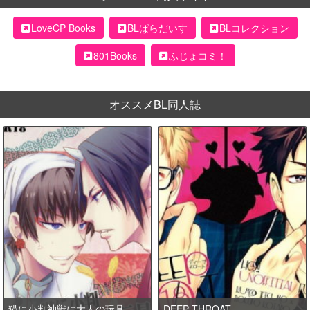
LoveCP Books
BLぱらだいす
BLコレクション
801Books
ふじょコミ！
オススメBL同人誌
猫に小判神獣に大人の玩具
DEEP THROAT