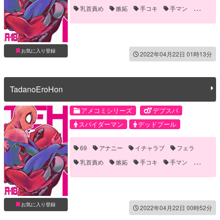
乳首責め
嫉妬
手コキ
手マン
雌イキ
お気に入り登録
2022年04月22日 01時13分
TadanoEroHon
アメコミシリーズ
デプスパ
スパイダーマン
デッドプール
69
アナニー
イチャラブ
フェラ
乳首責め
嫉妬
手コキ
手マン
雌イキ
お気に入り登録
2022年04月22日 00時52分