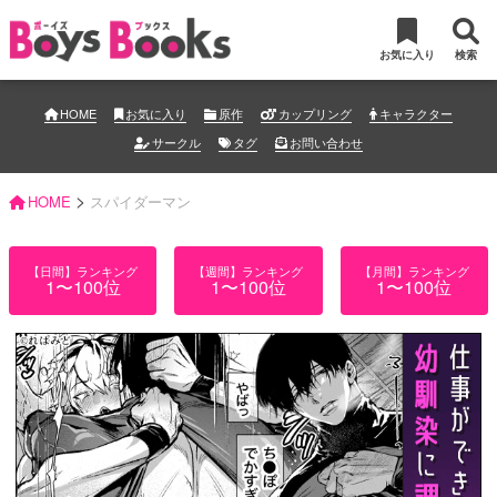
お気に入り
検索
HOME
お気に入り
原作
カップリング
キャラクター
サークル
タグ
お問い合わせ
>
HOME
スパイダーマン
【日間】ランキング
【週間】ランキング
【月間】ランキング
1〜100位
1〜100位
1〜100位