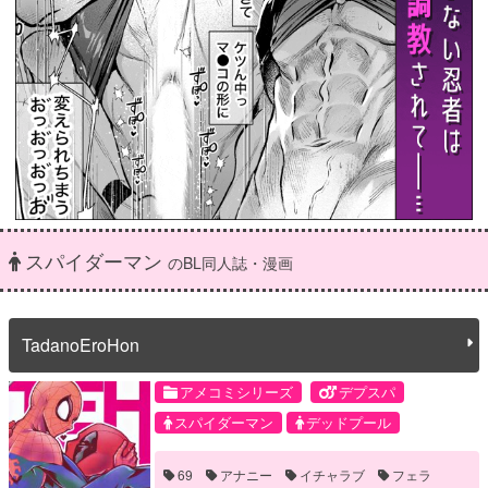
スパイダーマン
のBL同人誌・漫画
TadanoEroHon
アメコミシリーズ
デプスパ
スパイダーマン
デッドプール
69
アナニー
イチャラブ
フェラ