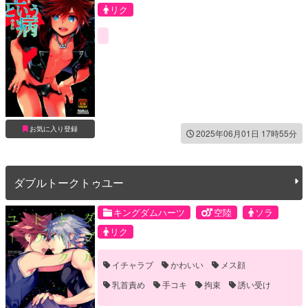
リク
お気に入り登録
2025年06月01日 17時55分
ダブルトークトゥユー
キングダムハーツ
空陸
ソラ
リク
イチャラブ
かわいい
メス顔
乳首責め
手コキ
拘束
誘い受け