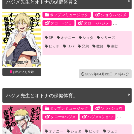
ハジメ先生とオトナの保健体育２
ポップンミュージック
ショウ×ハジメ
タロー×ソラ
タロー×ハジメ
ハジメ×ハジメ
ショウ
ソラ
3P
オナニー
ショタ
シリーズ
タロー
ハジメ
ビッチ
リバ
兄弟
教師
生徒
お気に入り登録
2022年04月22日 01時47分
ハジメ先生とオトナの保健体育。
ポップンミュージック
ソラ×ショウ
タロー×ハジメ
ハジメ×ショウ
モブ×ハジメ
ショウ
ソラ
オナニー
ショタ
ビッチ
フェラ
タロー
ハジメ
モブ