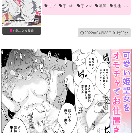
モブ
手コキ
手マン
教師
生徒
誘い受け
お気に入り登録
2022年04月22日 01時00分