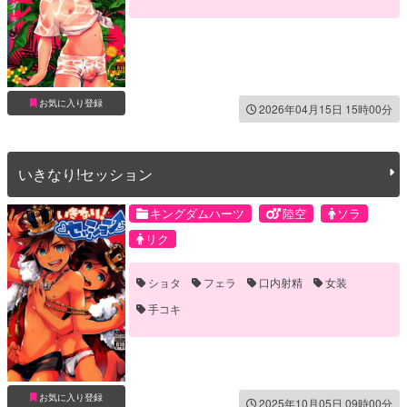
お気に入り登録
2026年04月15日 15時00分
いきなり!セッション
キングダムハーツ
陸空
ソラ
リク
ショタ
フェラ
口内射精
女装
手コキ
お気に入り登録
2025年10月05日 09時00分