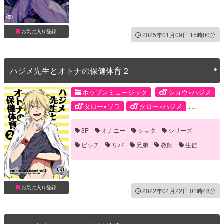
お気に入り登録
2025年01月09日 15時00分
ハジメ先生とオトナの保健体育２
ポップンミュージック
ショウ×ハジメ
タロー×ソラ
タロー×ハジメ
ハジメ×ハジメ
ショウ
ソラ
3P
オナニー
ショタ
シリーズ
タロー
ハジメ
ビッチ
リバ
兄弟
教師
生徒
お気に入り登録
2022年04月22日 01時48分