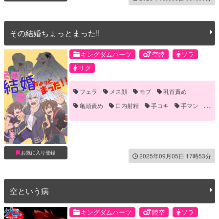
その結婚ちょっとまった!!
キングダムハーツ
空陸
ソラ
リク
フェラ
メス顔
モブ
乳首責め
亀頭責め
口内射精
手コキ
手マン
拘束
笑える(ギャグ)
お気に入り登録
2025年09月05日 17時53分
空という病
キングダムハーツ
陸空
ソラ