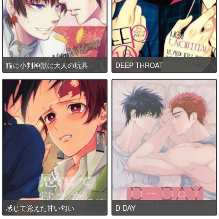
猫に小判神獣に大人の玩具
DEEP THROAT
感じて覚えた甘い匂い
D-DAY