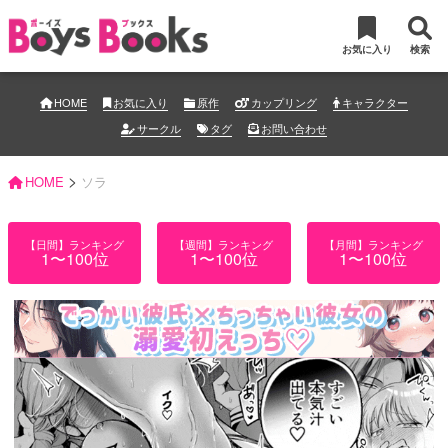
お気に入り
検索
HOME
お気に入り
原作
カップリング
キャラクター
サークル
タグ
お問い合わせ
>
HOME
ソラ
【日間】ランキング
【週間】ランキング
【月間】ランキング
1〜100位
1〜100位
1〜100位