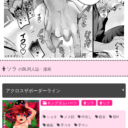
ソラ
のBL同人誌・漫画
アクロスザボーダーライン
キングダムハーツ
ソラ
リク
ショタ
メス顔
中出し
処女
初H
嫉妬
手コキ
手マン