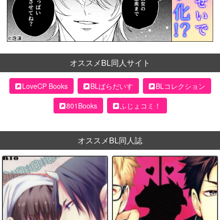
オススメBL同人サイト
LoveCP Books
BLぱらだいす
BLコレクション
801Books
ふじょコミ！
オススメBL同人誌