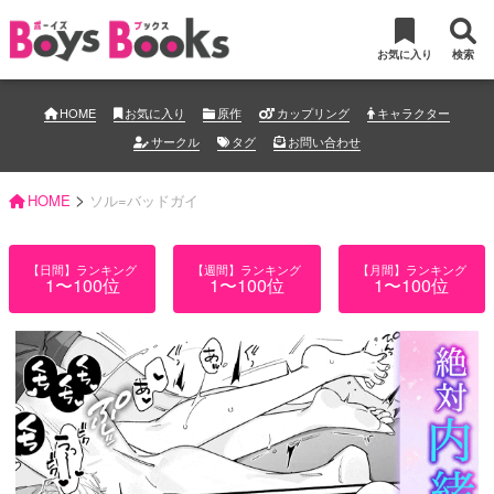
お気に入り
検索
HOME
お気に入り
原作
カップリング
キャラクター
サークル
タグ
お問い合わせ
>
HOME
ソル=バッドガイ
【日間】ランキング
【週間】ランキング
【月間】ランキング
1〜100位
1〜100位
1〜100位