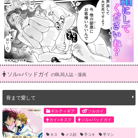
ソル=バッドガイ
のBL同人誌・漫画
骨まで愛して
ギルティギア
ソルカイ
カイ=キスク
ソル=バッドガイ
キス
メス顔
手コキ
手マン