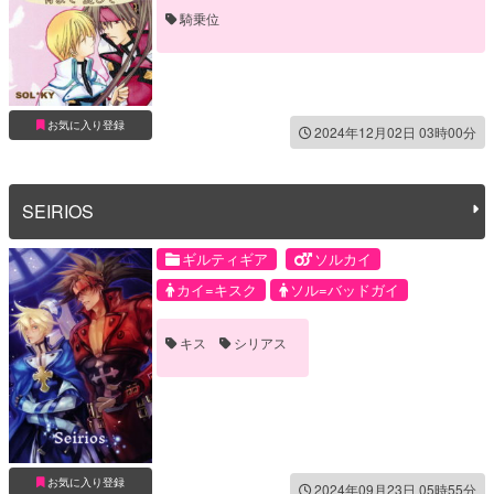
騎乗位
お気に入り登録
2024年12月02日 03時00分
SEIRIOS
ギルティギア
ソルカイ
カイ=キスク
ソル=バッドガイ
キス
シリアス
お気に入り登録
2024年09月23日 05時55分