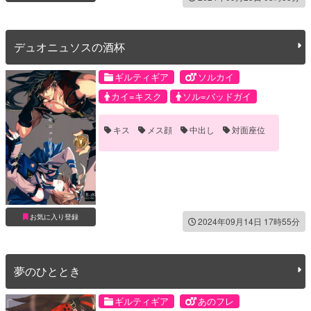
デュオニュソスの酒杯
ギルティギア
ソルカイ
カイ=キスク
ソル=バッドガイ
キス
メス顔
中出し
対面座位
お気に入り登録
2024年09月14日 17時55分
夢のひととき
ギルティギア
あのフレ