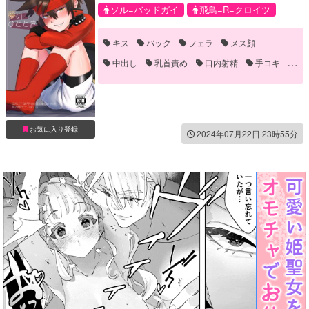
ソル=バッドガイ
飛鳥=R=クロイツ
キス
バック
フェラ
メス顔
中出し
乳首責め
口内射精
手コキ
笑える(ギャグ)
襲い受け
お気に入り登録
2024年07月22日 23時55分