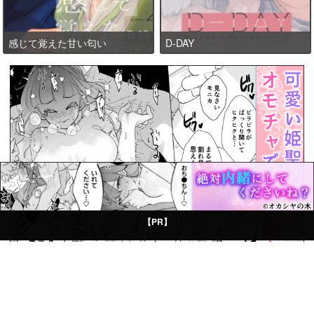
感じて覚えた甘い匂い
D-DAY
【PR】