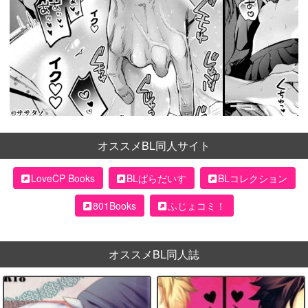
オススメBL同人サイト
LoveCP Books
BLぱらだいす
BLコレクション
801Books
ふじょコミ！
オススメBL同人誌