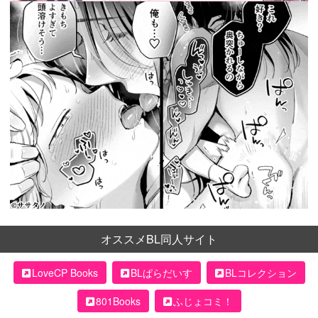
オススメBL同人サイト
LoveCP Books
BLぱらだいす
BLコレクション
801Books
ふじょコミ！