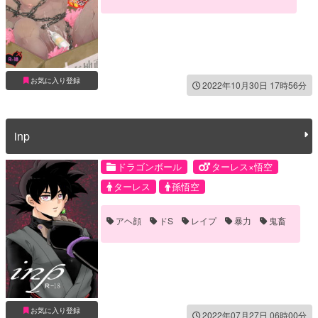
お気に入り登録
2022年10月30日 17時56分
inp
ドラゴンボール
ターレス×悟空
ターレス
孫悟空
アヘ顔
ドS
レイプ
暴力
鬼畜
お気に入り登録
2022年07月27日 06時00分