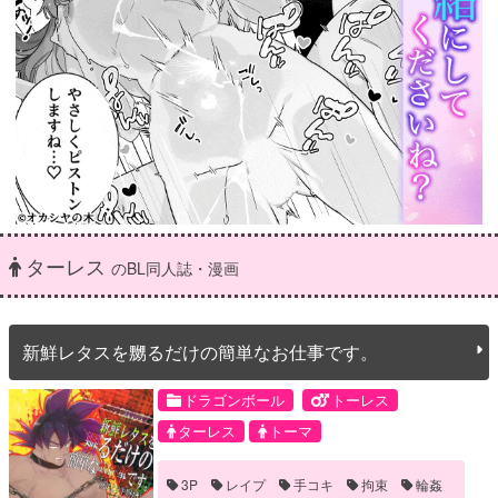
ターレス
のBL同人誌・漫画
新鮮レタスを嬲るだけの簡単なお仕事です。
ドラゴンボール
トーレス
ターレス
トーマ
3P
レイプ
手コキ
拘束
輪姦