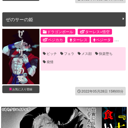
ぜのサーの姫
ドラゴンボール
ターレス×悟空
ベジカカ
ターレス
ベジータ
孫悟飯
ビッチ
フェラ
メス顔
快楽堕ち
発情
お気に入り登録
2022年05月28日 15時00分