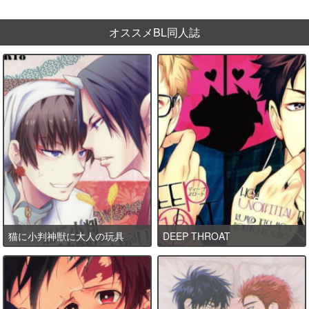
オススメBL同人誌
猫に小判神獣に大人の玩具
DEEP THROAT