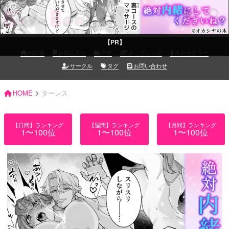
お気に入り
検索
【PR】
HOME
お気に入り
原作
カップリング
キャラクター
サークル
タグ
お問い合わせ
>
HOME
ターレス
【日間】ランキング
【週間】ランキング
【月間】ランキング
1〜100位
1〜100位
1〜100位