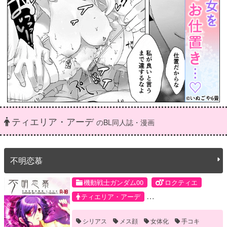
ティエリア・アーデ
のBL同人誌・漫画
不明恋慕
機動戦士ガンダム00
ロクティエ
ティエリア・アーデ
ロックオン・ストラトス
シリアス
メス顔
女体化
手コキ