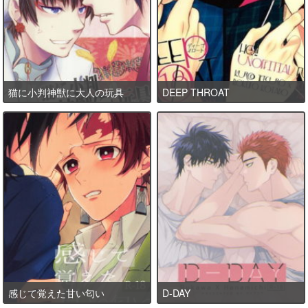
猫に小判神獣に大人の玩具
DEEP THROAT
感じて覚えた甘い匂い
D-DAY