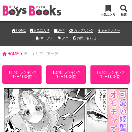
お気に入り
検索
HOME
お気に入り
原作
カップリング
キャラクター
サークル
タグ
お問い合わせ
>
HOME
ティエリア・アーデ
【日間】ランキング
【週間】ランキング
【月間】ランキング
1〜100位
1〜100位
1〜100位