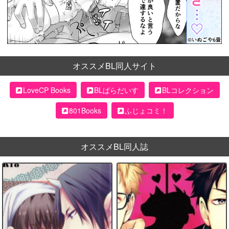
オススメBL同人サイト
LoveCP Books
BLぱらだいす
BLコレクション
801Books
ふじょコミ！
オススメBL同人誌