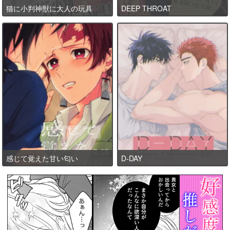
猫に小判神獣に大人の玩具
DEEP THROAT
感じて覚えた甘い匂い
D-DAY