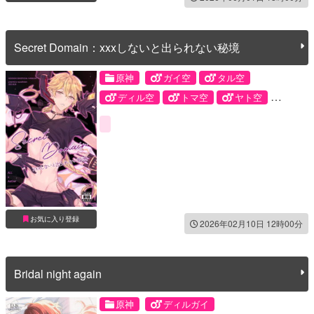
Secret Domain：xxxしないと出られない秘境
原神
ガイ空
タル空
ディル空
トマ空
ヤト空
鍾空
ガイア・アルベリヒ
タルタリヤ
ディルック・ラグウィンド
トーマ
神里綾人
空
鍾離
お気に入り登録
2026年02月10日 12時00分
Bridal night again
原神
ディルガイ