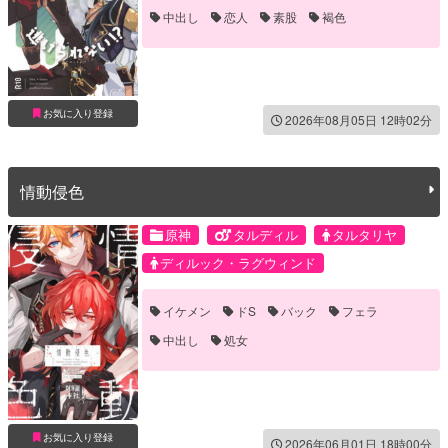
中出し
恋人
素股
褐色
お気に入り登録
2026年08月05日 12時02分
情動侵色
原神
タルディル
タルタリヤ
ディルック・ラグウィンド
イケメン
ドS
バック
フェラ
中出し
処女
お気に入り登録
2026年06月01日 18時00分