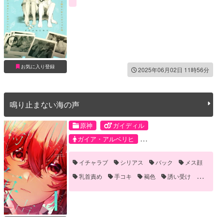
お気に入り登録
2025年06月02日 11時56分
鳴り止まない海の声
原神
ガイディル
ガイア・アルベリヒ
ディルック・ラグウィンド
イチャラブ
シリアス
バック
メス顔
乳首責め
手コキ
褐色
誘い受け
野外
青姦