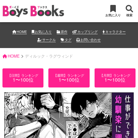
お気に入り
検索
HOME
お気に入り
原作
カップリング
キャラクター
サークル
タグ
お問い合わせ
>
HOME
ディルック・ラグウィンド
【日間】ランキング
【週間】ランキング
【月間】ランキング
1〜100位
1〜100位
1〜100位