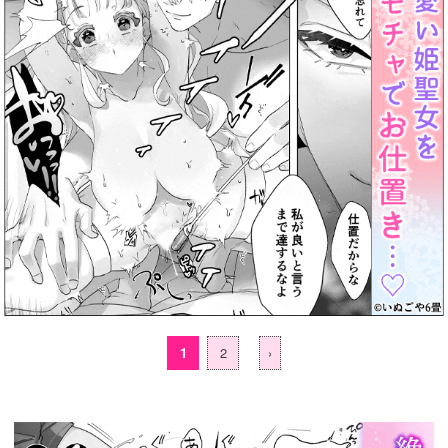
1
2
›