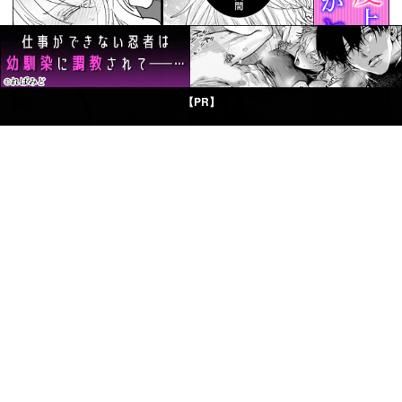
【PR】
© Boys Books(ボーイズブックス)