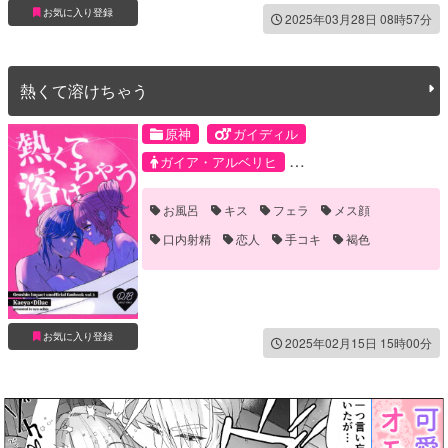
お気に入り登録
2025年03月28日 08時57分
熱くて溶けちゃう
原神
ガイディル
ガイア・アルベリヒ
ディルック・ラグウィンド
お風呂
キス
フェラ
メス顔
口内射精
恋人
手コキ
褐色
お気に入り登録
2025年02月15日 15時00分