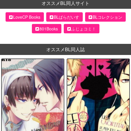
オススメBL同人サイト
LoveCP Books
BLぱらだいす
BLコレクション
801Books
ふじょコミ！
オススメBL同人誌