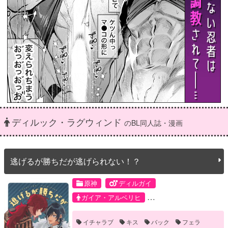
ディルック・ラグウィンド
のBL同人誌・漫画
逃げるが勝ちだが逃げられない！？
原神
ディルガイ
ガイア・アルベリヒ
ディルック・ラグウィンド
イチャラブ
キス
バック
フェラ