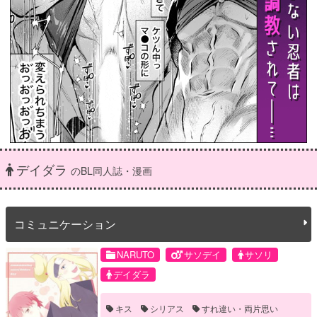
デイダラ
のBL同人誌・漫画
コミュニケーション
NARUTO
サソデイ
サソリ
デイダラ
キス
シリアス
すれ違い・両片思い