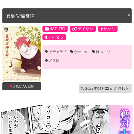
異類愛猫奇譚
NARUTO
デイサソ
サソリ
デイダラ
イチャラブ
かわいい
ほっこり
メス顔
お気に入り登録
2022年04月22日 01時16分