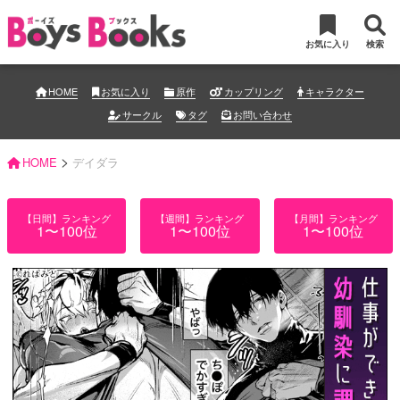
お気に入り
検索
HOME
お気に入り
原作
カップリング
キャラクター
サークル
タグ
お問い合わせ
>
HOME
デイダラ
【日間】ランキング
【週間】ランキング
【月間】ランキング
1〜100位
1〜100位
1〜100位