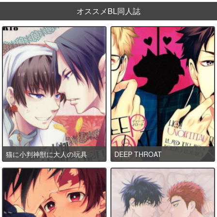
オススメBL同人誌
猫に小判神獣に大人の玩具
DEEP THROAT