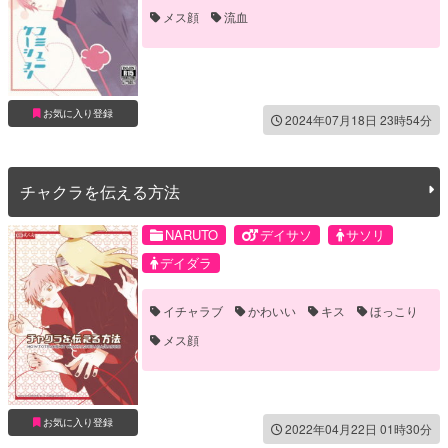
メス顔
流血
お気に入り登録
2024年07月18日 23時54分
チャクラを伝える方法
NARUTO
デイサソ
サソリ
デイダラ
イチャラブ
かわいい
キス
ほっこり
メス顔
お気に入り登録
2022年04月22日 01時30分