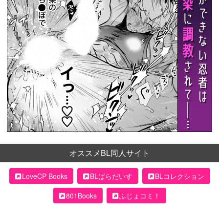
オススメBL同人サイト
LoveCP Books
BLぱらだいす
BLコレクション
801Books
ふじょコミ！