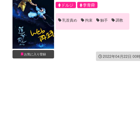
ドルジ
李青舜
乳首責め
拘束
触手
調教
お気に入り登録
2022年04月22日 00