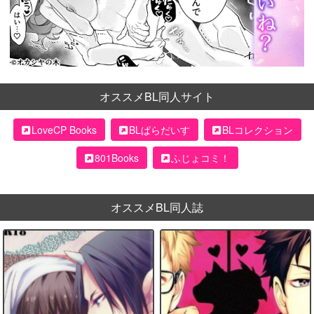
オススメBL同人サイト
LoveCP Books
BLぱらだいす
BLコレクション
801Books
ふじょコミ！
オススメBL同人誌