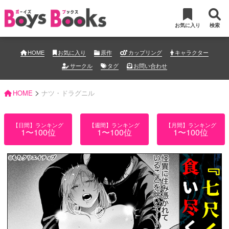
お気に入り
検索
HOME
お気に入り
原作
カップリング
キャラクター
サークル
タグ
お問い合わせ
>
HOME
ナツ・ドラグニル
【日間】ランキング
【週間】ランキング
【月間】ランキング
1〜100位
1〜100位
1〜100位