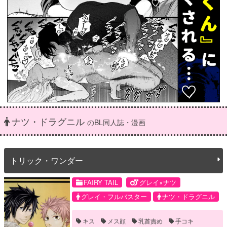
ナツ・ドラグニル
のBL同人誌・漫画
トリック・ワンダー
FAIRY TAIL
グレイ×ナツ
グレイ・フルバスター
ナツ・ドラグニル
キス
メス顔
乳首責め
手コキ