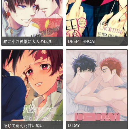
猫に小判神獣に大人の玩具
DEEP THROAT
感じて覚えた甘い匂い
D-DAY