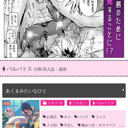
バルバトス
のBL同人誌・漫画
あくまみたいなひと
メギド72
ソロモン
バルバトス
お風呂
キス
バック
フェラ
メス顔
中出し
噛みつき・キスマーク