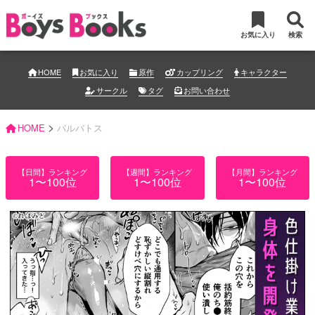
お気に入り
検索
HOME
お気に入り
原作
カップリング
キャラクター
サークル
タグ
お問い合わせ
>
HOME
バルバトス
【日間】ランキング
【週間】ランキング
【月間】ランキング
1〜100位
1〜100位
1〜100位