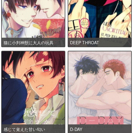
猫に小判神獣に大人の玩具
DEEP THROAT
感じて覚えた甘い匂い
D-DAY