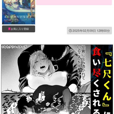
対面座位
尻コキ
褐色
誘い受け
お気に入り登録
2025年02月09日 12時00分