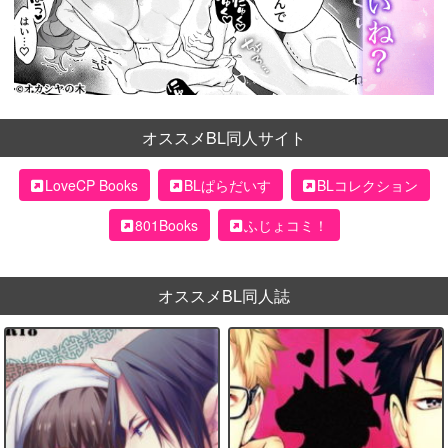
オススメBL同人サイト
LoveCP Books
BLぱらだいす
BLコレクション
801Books
ふじょコミ！
オススメBL同人誌