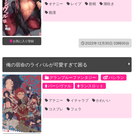
オナニー
レイプ
射精
潮吹き
痴漢
お気に入り登録
2022年12月30日 03時00分
俺の宿命のライバルが可愛すぎて困る
グランブルーファンタジー
パシラン
パーシヴァル
ランスロット
アナニー
イチャラブ
かわいい
コスプレ
フェラ