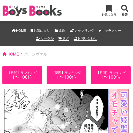
お気に入り
検索
HOME
お気に入り
原作
カップリング
キャラクター
サークル
タグ
お問い合わせ
>
HOME
パーシヴァル
【日間】ランキング
【週間】ランキング
【月間】ランキング
1〜100位
1〜100位
1〜100位