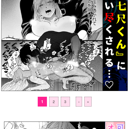
1
2
3
›
»