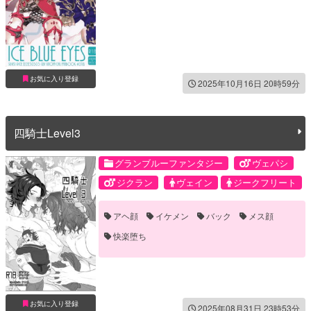
お気に入り登録
2025年10月16日 20時59分
四騎士Level3
グランブルーファンタジー
ヴェパシ
ジクラン
ヴェイン
ジークフリート
パーシヴァル
ランスロット
アヘ顔
イケメン
バック
メス顔
快楽堕ち
お気に入り登録
2025年08月31日 23時53分