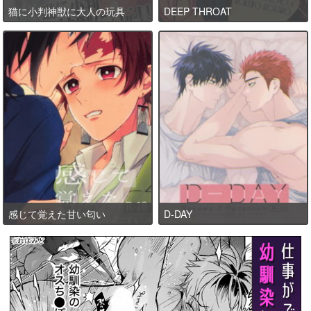
猫に小判神獣に大人の玩具
DEEP THROAT
感じて覚えた甘い匂い
D-DAY