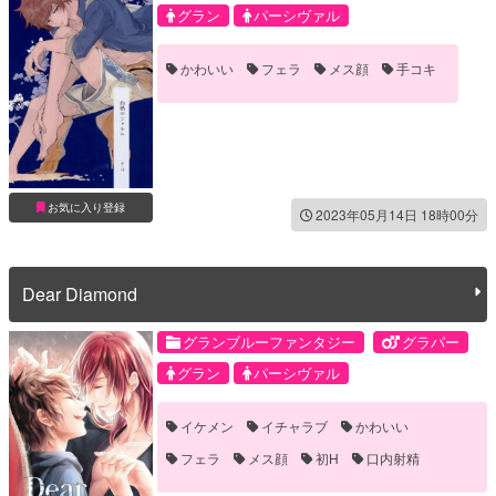
グラン
パーシヴァル
かわいい
フェラ
メス顔
手コキ
お気に入り登録
2023年05月14日 18時00分
Dear Diamond
グランブルーファンタジー
グラパー
グラン
パーシヴァル
イケメン
イチャラブ
かわいい
フェラ
メス顔
初H
口内射精