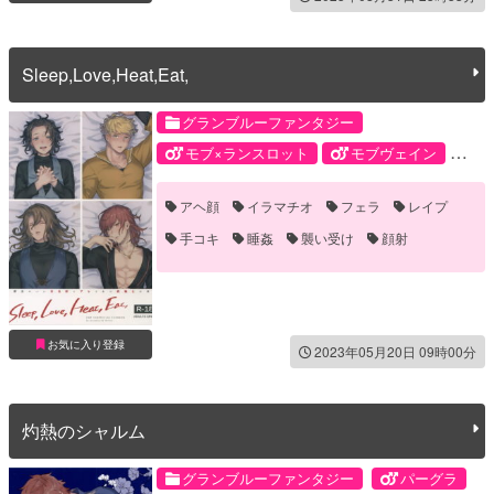
Sleep,Love,Heat,Eat,
グランブルーファンタジー
モブ×ランスロット
モブヴェイン
モブジーク
モブパシ
ヴェイン
アヘ顔
イラマチオ
フェラ
レイプ
ジークフリート
パーシヴァル
手コキ
睡姦
襲い受け
顔射
ランスロット
お気に入り登録
2023年05月20日 09時00分
灼熱のシャルム
グランブルーファンタジー
パーグラ