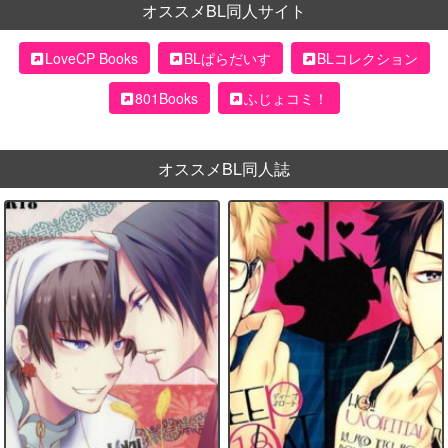
オススメBL同人サイト
LoveCP Books
BLぱらだいす
BLコレクション
801Books
ふじょコミ！
オススメBL同人誌