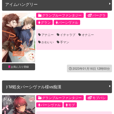
アイムハングリー
グランブルーファンタジー
パーグラ
グラン
パーシヴァル
アナニー
イチャラブ
オナニー
かわいい
手マン
お気に入り登録
2023年01月16日 12時00分
ドM処女パーシヴァル様vs痴漢
グランブルーファンタジー
モブパシ
パーシヴァル
モブ