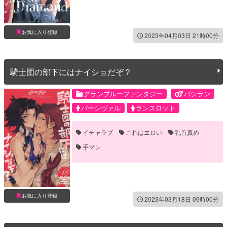
お気に入り登録
2023年04月03日 21時00分
騎士団の部下にはナイショだぞ？
グランブルーファンタジー
パシラン
パーシヴァル
ランスロット
イチャラブ
これはエロい
乳首責め
手マン
お気に入り登録
2023年03月18日 09時00分