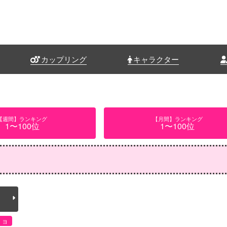
カップリング
キャラクター
【週間】ランキング
【月間】ランキング
1〜100位
1〜100位
リョ