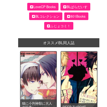
LoveCP Books
BLぱらだいす
BLコレクション
801Books
ふじょコミ！
オススメBL同人誌
猫に小判神獣に大人
の玩具
DEEP THROAT