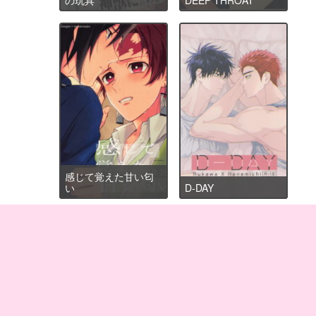
感じて覚えた甘い匂
い
D-DAY