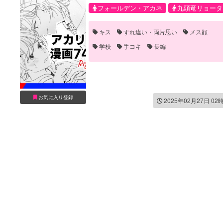
フォールデン・アカネ
九頭竜リョータ
キス
すれ違い・両片思い
メス顔
学校
手コキ
長編
お気に入り登録
2025年02月27日 02