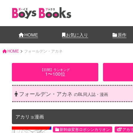
HOME
お気に入り
原作
>
HOME
フォールデン・アカネ
【日間】ランキング
1〜100位
フォールデン・アカネ
のBL同人誌・漫画
アカリョ漫画
新幹線変形ロボシンカリオン
アカ