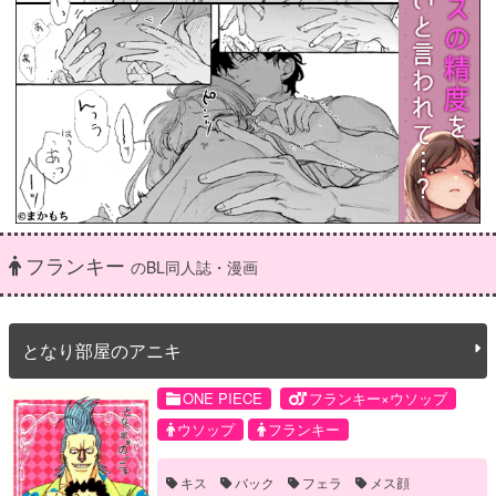
フランキー
のBL同人誌・漫画
となり部屋のアニキ
ONE PIECE
フランキー×ウソップ
ウソップ
フランキー
キス
バック
フェラ
メス顔