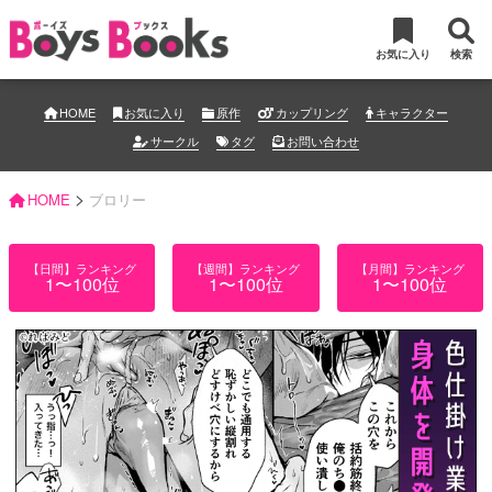
お気に入り
検索
HOME
お気に入り
原作
カップリング
キャラクター
サークル
タグ
お問い合わせ
>
HOME
ブロリー
【日間】ランキング
【週間】ランキング
【月間】ランキング
1〜100位
1〜100位
1〜100位