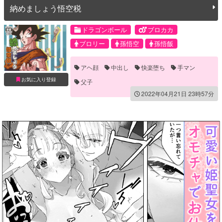
納めましょう悟空税
ドラゴンボール
ブロカカ
ブロリー
孫悟空
孫悟飯
アヘ顔
中出し
快楽堕ち
手マン
お気に入り登録
父子
2022年04月21日 23時57分