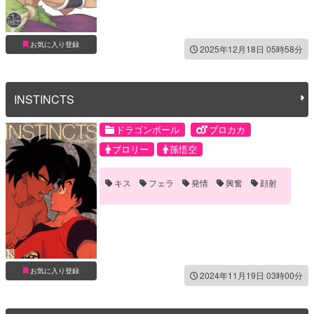
お気に入り登録
2025年12月18日 05時58分
INSTINCTS
ドラゴンボール
ブロカカ
ブロリー
孫悟空
キス
フェラ
発情
興奮
顔射
お気に入り登録
2024年11月19日 03時00分