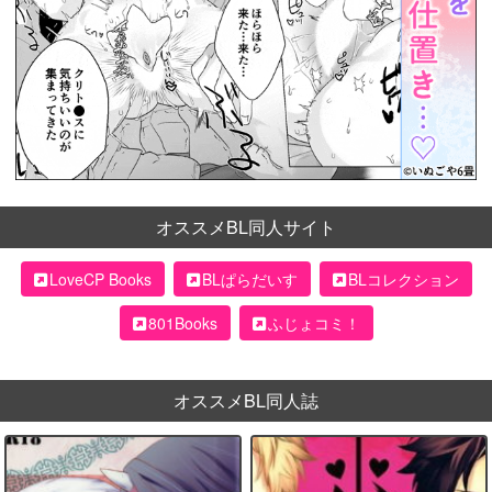
オススメBL同人サイト
LoveCP Books
BLぱらだいす
BLコレクション
801Books
ふじょコミ！
オススメBL同人誌