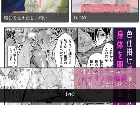
感じて覚えた甘い匂い
D-DAY
【PR】