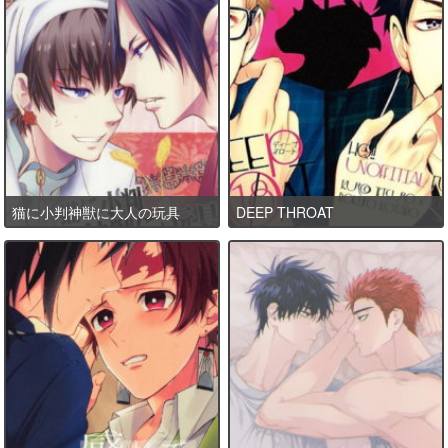
猫に小判神獣に大人の玩具
DEEP THROAT