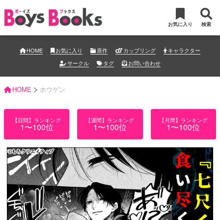
お気に入り
検索
HOME
お気に入り
原作
カップリング
キャラクター
サークル
タグ
お問い合わせ
>
HOME
ホウゲン
【日間】ランキング
【週間】ランキング
【月間】ランキング
1〜100位
1〜100位
1〜100位