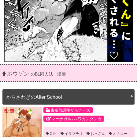
ホウゲン
のBL同人誌・漫画
からさわぎのAfter School
東京放課後サモナーズ
マーナガルム×ワカンタンカ
モブ×ワカンタンカ
C94
イラマチオ
おっさん
オナニー
主5×ホロケウカムイ
グンゾウ