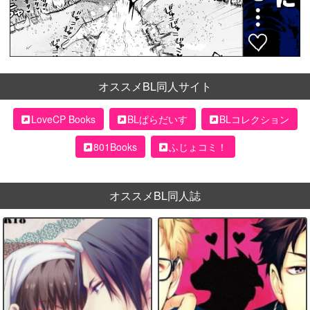
オススメBL同人サイト
LoveCP Books
BLぱらだいす
BLコレクション
801Books
ふじょコミ！
オススメBL同人誌