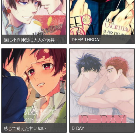
猫に小判神獣に大人の玩具
DEEP THROAT
感じて覚えた甘い匂い
D-DAY