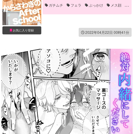
ガチムチ
フェラ
ぶっかけ
メス顔
ホウゲン
ホロケウカムイ
乳首責め
二本挿入
手コキ
異種姦
マーナガルム
マーマン(木
輪姦
顔射
マーマン(火
モブ
ワカンタンカ
お気に入り登録
主人公(主5
2022年04月22日 00時41分