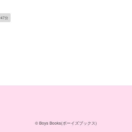
時47分
© Boys Books(ボーイズブックス)