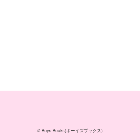
© Boys Books(ボーイズブックス)