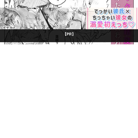
【PR】
© Boys Books(ボーイズブックス)