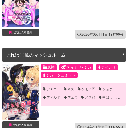
お気に入り登録
2026年05月14日 18時00分
それは◯風のマッシュルーム
原神
ティナリ×ミカ
ティナリ
ミカ・シュミット
アナニー
キス
ケモノ耳
ショタ
ディルド
フェラ
メス顔
中出し
口内射精
噛みつき・キスマーク
媚薬・催眠
手コキ
発情
お気に入り登録
2024年10月23日 11時55分