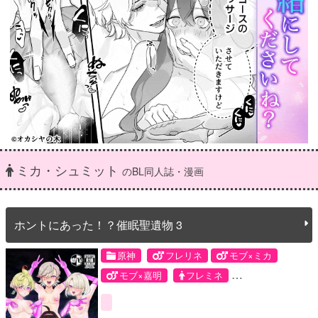
ミカ・シュミット
のBL同人誌・漫画
ホントにあった！？催眠聖遺物 3
原神
フレリネ
モブ×ミカ
モブ×嘉明
フレミネ
ミカ・シュミット
モブ
リネ
嘉明