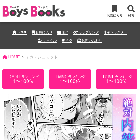
お気に入り
検索
HOME
お気に入り
原作
カップリング
キャラクター
サークル
タグ
お問い合わせ
>
HOME
ミカ・シュミット
【日間】ランキング
【週間】ランキング
【月間】ランキング
1〜100位
1〜100位
1〜100位