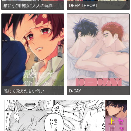
猫に小判神獣に大人の玩具
DEEP THROAT
感じて覚えた甘い匂い
D-DAY