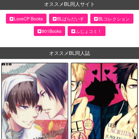
オススメBL同人サイト
LoveCP Books
BLぱらだいす
BLコレクション
801Books
ふじょコミ！
オススメBL同人誌