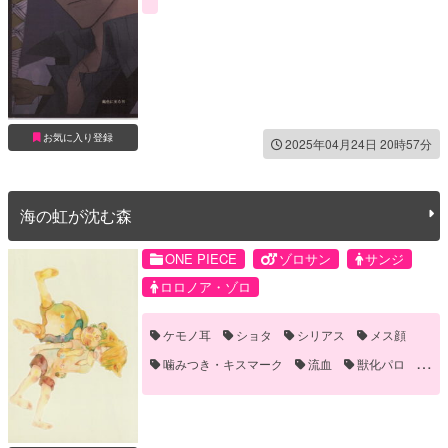
お気に入り登録
2025年04月24日 20時57分
海の虹が沈む森
ONE PIECE
ゾロサン
サンジ
ロロノア・ゾロ
ケモノ耳
ショタ
シリアス
メス顔
噛みつき・キスマーク
流血
獣化パロ
長編