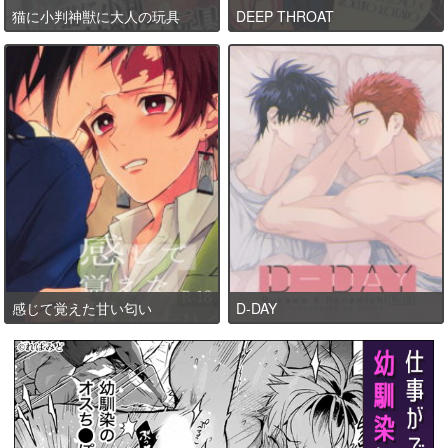
猫に小判神獣に大人の玩具
DEEP THROAT
感じて覚えた甘い匂い
D-DAY