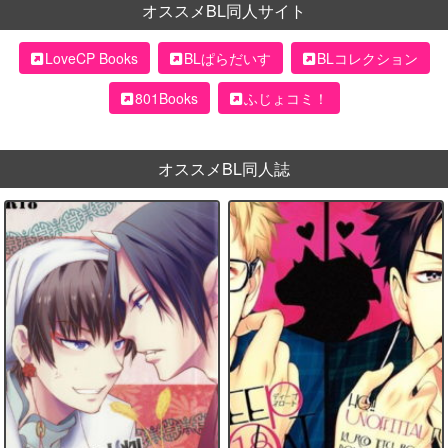
オススメBL同人サイト
LoveCP Books
BLぱらだいす
BLコレクション
801Books
ふじょコミ！
オススメBL同人誌