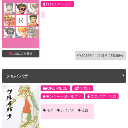
ロロノア・ゾロ
お気に入り登録
2025年11月15日 03時00分
クルイバナ
ONE PIECE
ゾロル
モンキー・D・ルフィ
ロロノア・ゾロ
キス
シリアス
流血