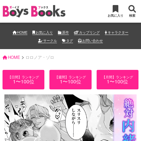
お気に入り
検索
HOME
お気に入り
原作
カップリング
キャラクター
サークル
タグ
お問い合わせ
>
HOME
ロロノア・ゾロ
【日間】ランキング
【週間】ランキング
【月間】ランキング
1〜100位
1〜100位
1〜100位