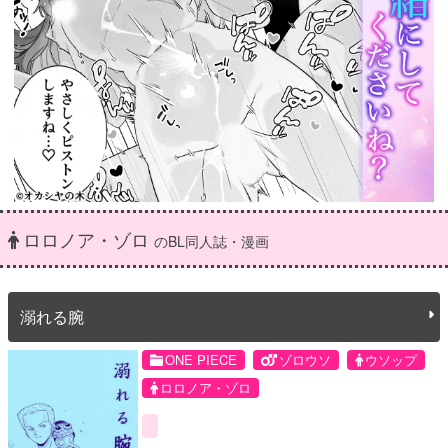
ロロノア・ゾロ
のBL同人誌・漫画
溺れる腕
ONE PIECE
ゾロウソ
ウソップ
ロロノア・ゾロ