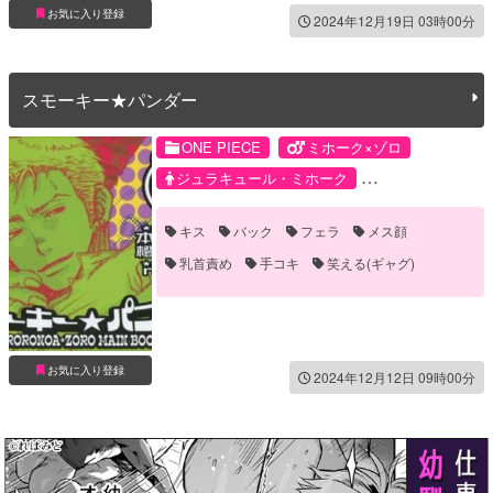
お気に入り登録
2024年12月19日 03時00分
スモーキー★パンダー
ONE PIECE
ミホーク×ゾロ
ジュラキュール・ミホーク
ロロノア・ゾロ
キス
バック
フェラ
メス顔
乳首責め
手コキ
笑える(ギャグ)
お気に入り登録
2024年12月12日 09時00分