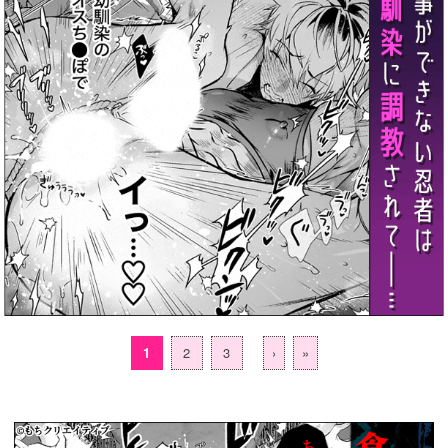
1
2
3
›
»