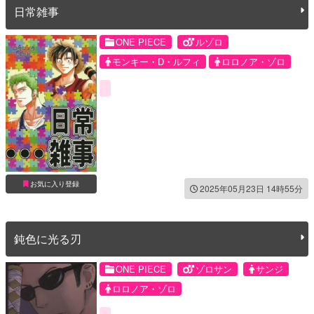
日常雑事
ONE PIECE
ルゾロ
モンキー・D・ルフィ
ロロノア・ゾロ
お気に入り登録
2025年05月23日 14時55分
鈍色に光る刃
ONE PIECE
ゾロサン
サンジ
ロロノア・ゾロ