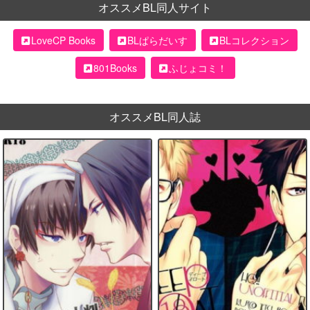
オススメBL同人サイト
LoveCP Books
BLぱらだいす
BLコレクション
801Books
ふじょコミ！
オススメBL同人誌