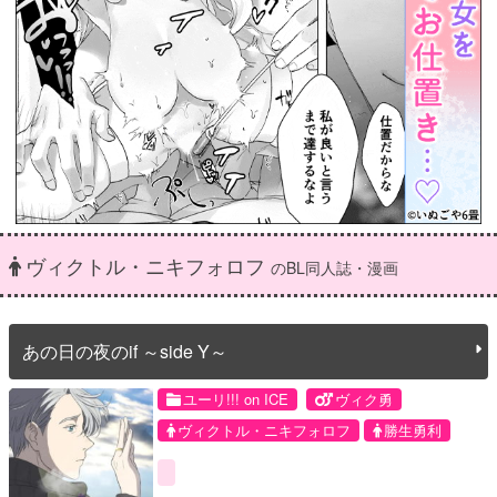
ヴィクトル・ニキフォロフ
のBL同人誌・漫画
あの日の夜のif ～side Y～
ユーリ!!! on ICE
ヴィク勇
ヴィクトル・ニキフォロフ
勝生勇利