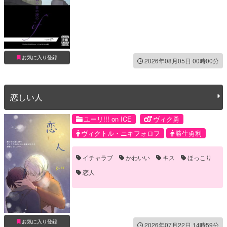
お気に入り登録
2026年08月05日 00時00分
恋しい人
ユーリ!!! on ICE
ヴィク勇
ヴィクトル・ニキフォロフ
勝生勇利
イチャラブ
かわいい
キス
ほっこり
恋人
お気に入り登録
2026年07月22日 14時59分