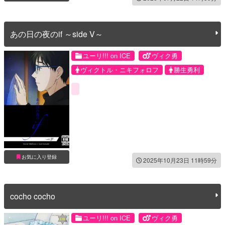
あの日の夜のif ～side V～
ユーリ!!! on ICE
ヴィク勇
ヴィクトル・ニキフォロフ
勝生勇利
お気に入り登録
2025年10月23日 11時59分
cocho cocho
ユーリ!!! on ICE
ヴィク勇