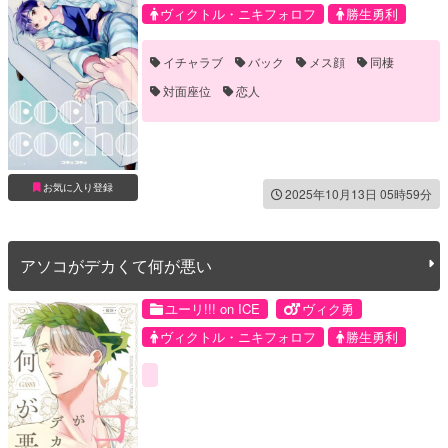
ヴィクトル・ニキフォロフ
勝生勇利
イチャラブ
バック
メス顔
同棲
対面座位
恋人
お気に入り登録
2025年10月13日 05時59分
アソコがデカくて何が悪い
ユーリ!!! on ICE
ヴィク勇
ヴィクトル・ニキフォロフ
勝生勇利