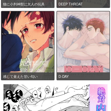
猫に小判神獣に大人の玩具
DEEP THROAT
感じて覚えた甘い匂い
D-DAY