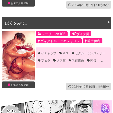
お気に入り登録
2024年10月27日 11時55分
ぼくをみて。
ユーリ!!! on ICE
ヴィク勇
ヴィクトル・ニキフォロフ
勝生勇利
イチャラブ
キス
セクシーランジェリー
フェラ
メス顔
乳首責め
同棲
恋人
手コキ
手マン
誘い受け
お気に入り登録
2024年10月10日 14時55分