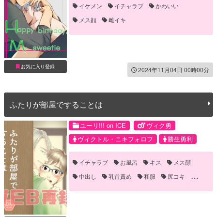
イケメン
イチャラブ
かわいい
メス顔
雌イキ
お気に入り登録
2024年11月04日 00時00分
ふたりが部屋ですることは
ユーリ!!! on ICE
ヴィク勇
ヴィクトル・ニキフォロフ
勝生勇利
イチャラブ
お風呂
キス
メス顔
中出し
乳首責め
和服
尻コキ
恋人
泥酔
眼鏡