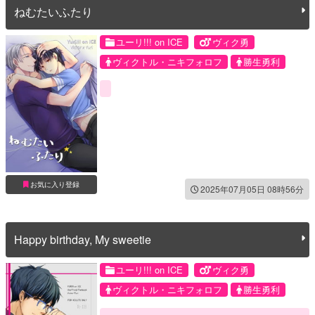
ねむたいふたり
ユーリ!!! on ICE
ヴィク勇
ヴィクトル・ニキフォロフ
勝生勇利
お気に入り登録
2025年07月05日 08時56分
Happy birthday, My sweetie
ユーリ!!! on ICE
ヴィク勇
ヴィクトル・ニキフォロフ
勝生勇利