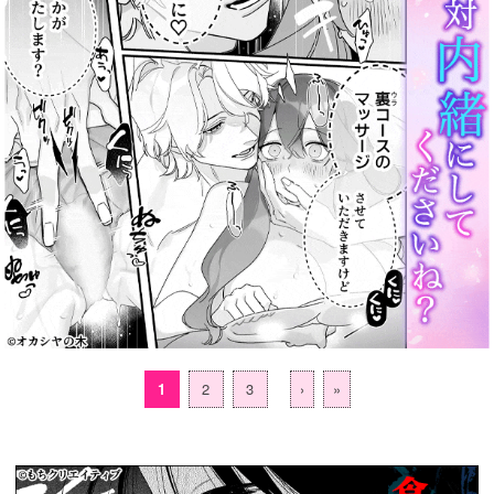
1
2
3
›
»