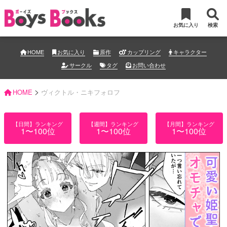
お気に入り
検索
HOME
お気に入り
原作
カップリング
キャラクター
サークル
タグ
お問い合わせ
>
HOME
ヴィクトル・ニキフォロフ
【日間】ランキング
【週間】ランキング
【月間】ランキング
1〜100位
1〜100位
1〜100位