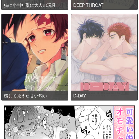
猫に小判神獣に大人の玩具
DEEP THROAT
感じて覚えた甘い匂い
D-DAY