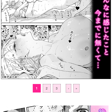
1
2
3
›
»