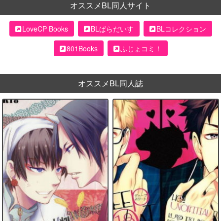
オススメBL同人サイト
LoveCP Books
BLぱらだいす
BLコレクション
801Books
ふじょコミ！
オススメBL同人誌