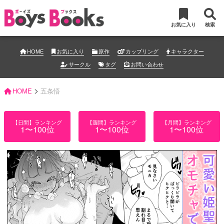
お気に入り
検索
HOME
お気に入り
原作
カップリング
キャラクター
サークル
タグ
お問い合わせ
>
HOME
五条悟
【日間】ランキング
【週間】ランキング
【月間】ランキング
1〜100位
1〜100位
1〜100位