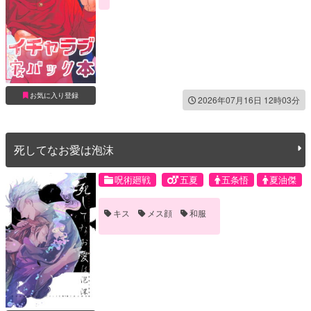
お気に入り登録
2026年07月16日 12時03分
死してなお愛は泡沫
呪術廻戦
五夏
五条悟
夏油傑
キス
メス顔
和服