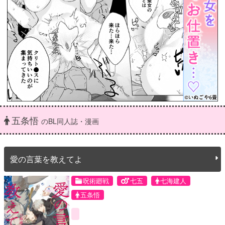
五条悟
のBL同人誌・漫画
愛の言葉を教えてよ
呪術廻戦
七五
七海建人
五条悟