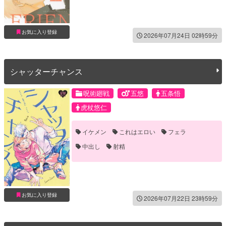
お気に入り登録
2026年07月24日 02時59分
シャッターチャンス
呪術廻戦
五悠
五条悟
虎杖悠仁
イケメン
これはエロい
フェラ
中出し
射精
お気に入り登録
2026年07月22日 23時59分