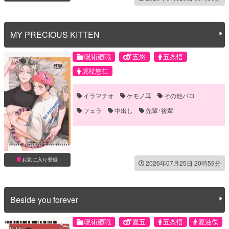
MY PRECIOUS KITTEN
呪術廻戦
五悠
五条悟
虎杖悠仁
イラマチオ
ケモノ耳
その他パロ
フェラ
中出し
先輩･後輩
お気に入り登録
2026年07月25日 20時59分
Beside you forever
呪術廻戦
夏五
五条悟
夏油傑