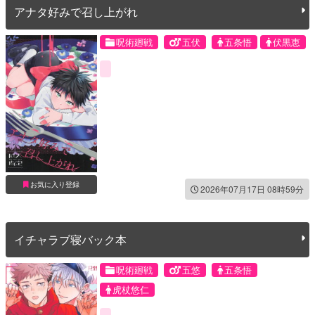
アナタ好みで召し上がれ
呪術廻戦
五伏
五条悟
伏黒恵
お気に入り登録
2026年07月17日 08時59分
イチャラブ寝バック本
呪術廻戦
五悠
五条悟
虎杖悠仁