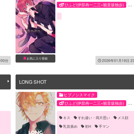
ひふど(伊弉冉一二三×観音坂独歩)
伊弉冉一二三
観音坂独歩
お気に入り登録
時00分
2026年01月19日 2
LONG SHOT
ヒプノシスマイク
ひふど(伊弉冉一二三×観音坂独歩)
伊弉冉一二三
観音坂独歩
キス
すれ違い・両片思い
メス顔
乳首責め
初H
手マン