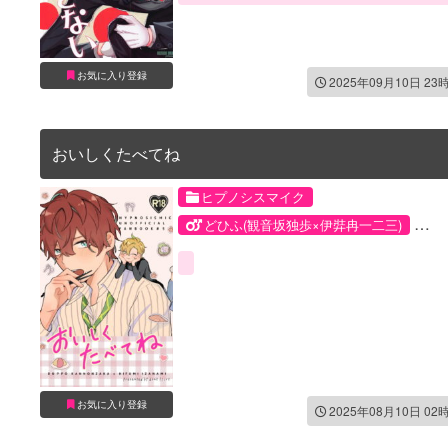
噛みつき・キスマーク
手マン
潮吹き
発情
お気に入り登録
2025年09月10日 23
おいしくたべてね
ヒプノシスマイク
どひふ(観音坂独歩×伊弉冉一二三)
伊弉冉一二三
観音坂独歩
お気に入り登録
2025年08月10日 02