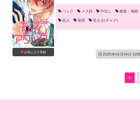
伊弉冉一二三
観音坂独歩
バック
メス顔
中出し
媚薬・催眠
恋人
発情
笑える(ギャグ)
お気に入り登録
2025年04月04日 02
1