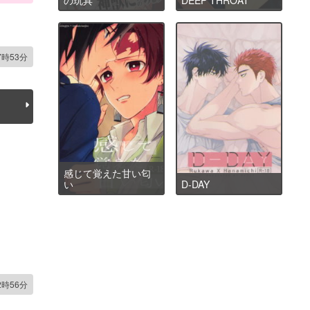
7時53分
感じて覚えた甘い匂
い
D-DAY
2時56分