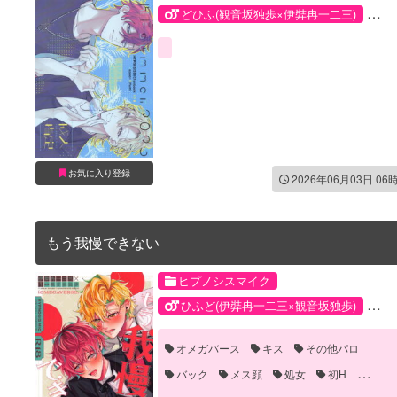
どひふ(観音坂独歩×伊弉冉一二三)
伊弉冉一二三
観音坂独歩
お気に入り登録
2026年06月03日 06
もう我慢できない
ヒプノシスマイク
ひふど(伊弉冉一二三×観音坂独歩)
伊弉冉一二三
観音坂独歩
オメガバース
キス
その他パロ
バック
メス顔
処女
初H