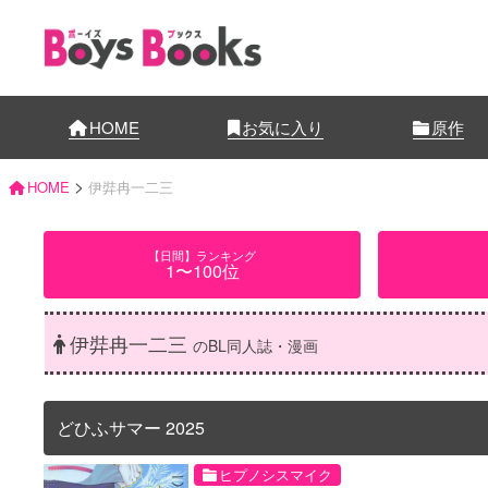
HOME
お気に入り
原作
>
HOME
伊弉冉一二三
【日間】ランキング
1〜100位
伊弉冉一二三
のBL同人誌・漫画
どひふサマー 2025
ヒプノシスマイク