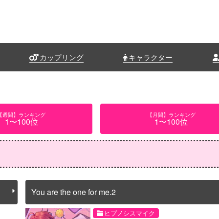
カップリング
キャラクター
【週間】ランキング
【月間】ランキング
1〜100位
1〜100位
You are the one for me.2
ヒプノシスマイク