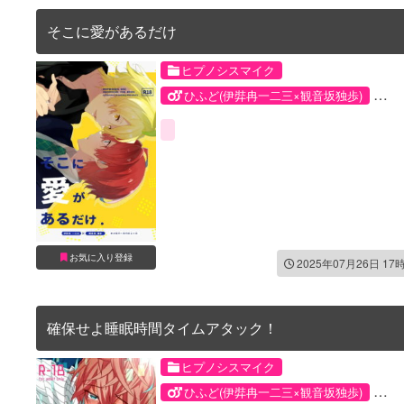
そこに愛があるだけ
ヒプノシスマイク
ひふど(伊弉冉一二三×観音坂独歩)
伊弉冉一二三
観音坂独歩
お気に入り登録
2025年07月26日 17
確保せよ睡眠時間タイムアタック！
ヒプノシスマイク
ひふど(伊弉冉一二三×観音坂独歩)