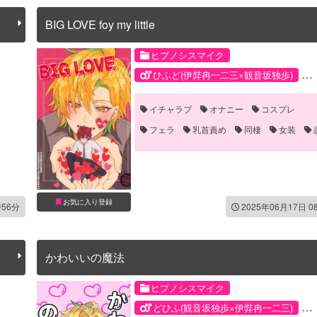
BIG LOVE foy my little
ヒプノシスマイク
ひふど(伊弉冉一二三×観音坂独歩)
伊弉冉一二三
観音坂独歩
イチャラブ
オナニー
コスプレ
フェラ
乳首責め
同棲
女装
お気に入り登録
時56分
2025年06月17日 0
かわいいの魔法
ヒプノシスマイク
どひふ(観音坂独歩×伊弉冉一二三)