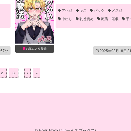
伊弉冉一二三
観音坂独歩
アヘ顔
キス
バック
メス顔
中出し
乳首責め
媚薬・催眠
手
手マン
お気に入り登録
時57分
2025年02月19日 2
2
3
›
»
© Boys Books(ボーイズブックス)