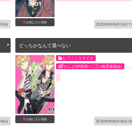
お気に入り登録
時53分
2025年09月10日 1
どっちかなんて選べない
ヒプノシスマイク
ひふど(伊弉冉一二三×観音坂独歩)
伊弉冉一二三
観音坂独歩
お気に入り登録
時56分
2025年08月05日 0