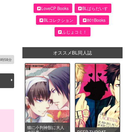
LoveCP Books
BLぱらだいす
BLコレクション
801Books
ふじょコミ！
オススメBL同人誌
3時58分
猫に小判神獣に大人
の玩具
DEEP THROAT