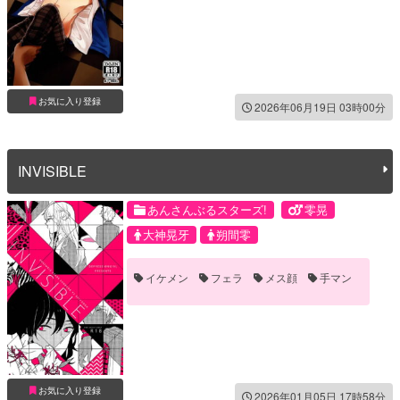
お気に入り登録
2026年06月19日 03時00分
INVISIBLE
あんさんぶるスターズ!
零晃
大神晃牙
朔間零
イケメン
フェラ
メス顔
手マン
お気に入り登録
2026年01月05日 17時58分