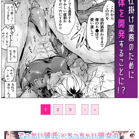
1
2
3
›
»