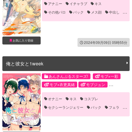
アナニー
イチャラブ
キス
その他パロ
バック
メス顔
中出し
対面座位
手コキ
お気に入り登録
2024年09月09日 05時55分
俺と彼女と1week
あんさんぶるスターズ!
モブ×一彩
モブ×衣更真緒
モブジュン
モブみか
モブ晃
モブ
オナニー
キス
コスプレ
大神晃牙
天城一彩
影片みか
セクシーランジェリー
バック
フェラ
漣ジュン
衣更真緒
メス顔
モブ
中出し
乳首責め
口内射精
学校
対面座位
手マン