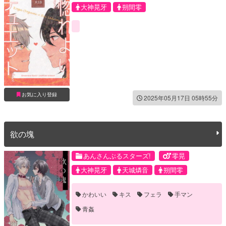
大神晃牙
朔間零
お気に入り登録
2025年05月17日 05時55分
欲の塊
あんさんぶるスターズ!
零晃
大神晃牙
天城燐音
朔間零
かわいい
キス
フェラ
手マン
青姦