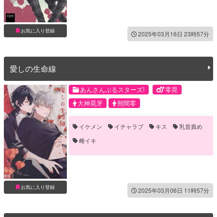
お気に入り登録
2025年03月16日 23時57分
愛しの生命線
あんさんぶるスターズ!
零晃
大神晃牙
朔間零
イケメン
イチャラブ
キス
乳首責め
雌イキ
お気に入り登録
2025年03月06日 11時57分