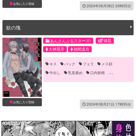
騎乗位
お気に入り登録
2024年09月08日 20時55分
欲の塊
あんさんぶるスターズ!
燐晃
大神晃牙
朔間凛月
キス
バック
フェラ
メス顔
中出し
乳首責め
口内射精
噛みつき・キスマーク
手マン
覗き
野外
青姦
お気に入り登録
2024年08月21日 17時55分