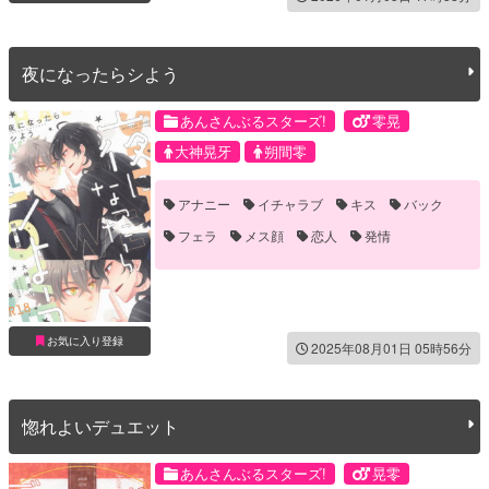
夜になったらシよう
あんさんぶるスターズ!
零晃
大神晃牙
朔間零
アナニー
イチャラブ
キス
バック
フェラ
メス顔
恋人
発情
お気に入り登録
2025年08月01日 05時56分
惚れよいデュエット
あんさんぶるスターズ!
晃零