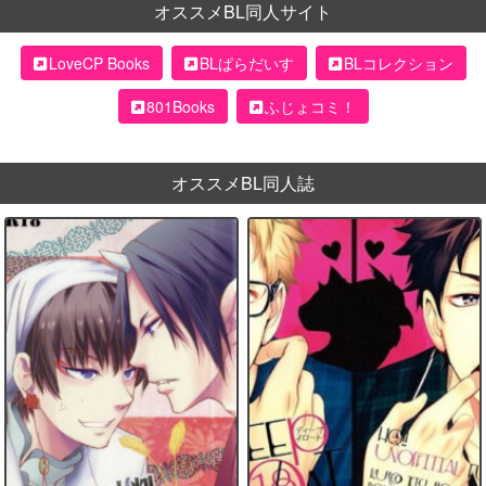
オススメBL同人サイト
LoveCP Books
BLぱらだいす
BLコレクション
801Books
ふじょコミ！
オススメBL同人誌