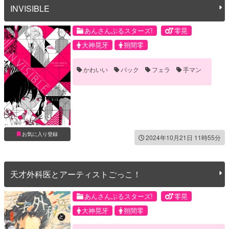
INVISIBLE
あんさんぶるスターズ!
零晃
大神晃牙
朔間零
かわいい
バック
フェラ
手マン
お気に入り登録
2024年10月21日 11時55分
天才外科医とアーティストごっこ！
あんさんぶるスターズ!
零晃
大神晃牙
朔間零