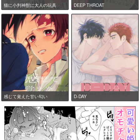
猫に小判神獣に大人の玩具
DEEP THROAT
感じて覚えた甘い匂い
D-DAY