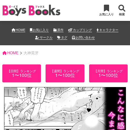
お気に入り
検索
HOME
お気に入り
原作
カップリング
キャラクター
サークル
タグ
お問い合わせ
>
HOME
大神晃牙
【日間】ランキング
【週間】ランキング
【月間】ランキング
1〜100位
1〜100位
1〜100位