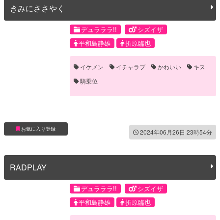
きみにささやく
デュラララ!!
シズイザ
平和島静雄
折原臨也
イケメン
イチャラブ
かわいい
キス
騎乗位
お気に入り登録
2024年06月26日 23時54分
RADPLAY
デュラララ!!
シズイザ
平和島静雄
折原臨也