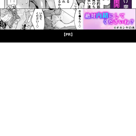
【PR】
© Boys Books(ボーイズブックス)