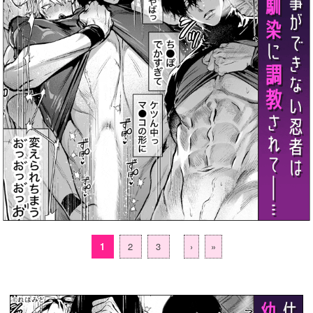
1
2
3
›
»