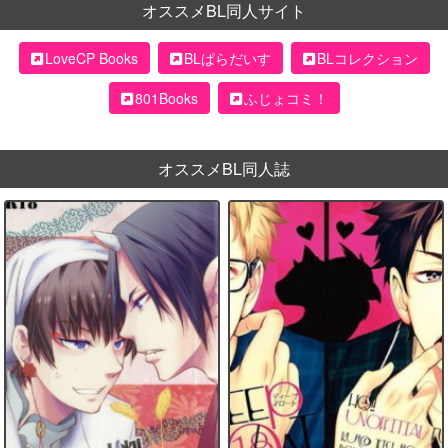
オススメBL同人サイト
LoveCP Books
BLぱらだいす
BLコレクション
801Books
ふじょコミ！
オススメBL同人誌