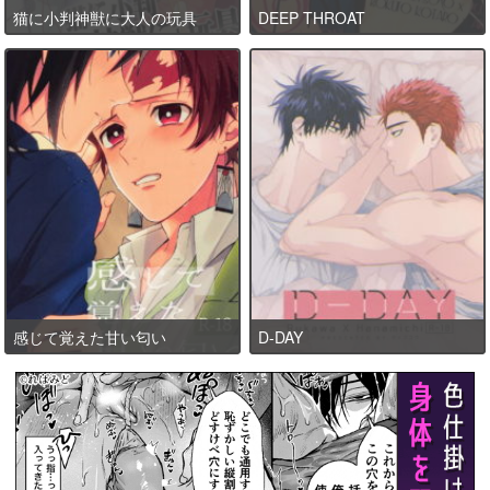
猫に小判神獣に大人の玩具
DEEP THROAT
感じて覚えた甘い匂い
D-DAY