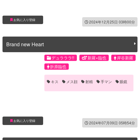
お気に入り登録
2024年12月25日 03時00分
Brand new Heart
デュラララ!!
新羅×臨也
岸谷新羅
折原臨也
キス
メス顔
射精
手マン
眼鏡
お気に入り登録
2024年07月09日 05時54分