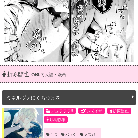
折原臨也
のBL同人誌・漫画
ミネルヴァにくちづけを
デュラララ!!
シズイザ
折原臨也
月島静雄
キス
バック
メス顔