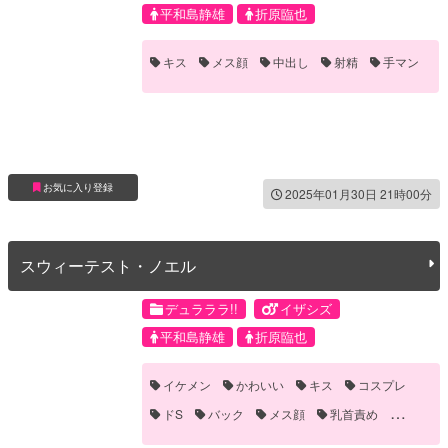
平和島静雄
折原臨也
キス
メス顔
中出し
射精
手マン
お気に入り登録
2025年01月30日 21時00分
スウィーテスト・ノエル
デュラララ!!
イザシズ
平和島静雄
折原臨也
イケメン
かわいい
キス
コスプレ
ドS
バック
メス顔
乳首責め
手マン