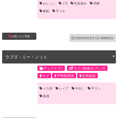
おしっこ
ドS
乳首責め
同棲
嫉妬
手コキ
お気に入り登録
2023年05月31日 09時00分
ラブズ・ミー・ノット
デュラララ!!
モブ×静雄(モブシズ)
モブ
平和島静雄
折原臨也
メス顔
レイプ
中出し
手マン
痴漢