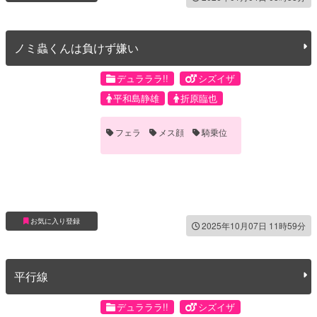
ノミ蟲くんは負けず嫌い
デュラララ!!
シズイザ
平和島静雄
折原臨也
フェラ
メス顔
騎乗位
お気に入り登録
2025年10月07日 11時59分
平行線
デュラララ!!
シズイザ