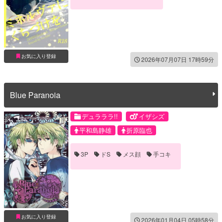
お気に入り登録
2026年07月07日 17時59分
Blue Paranoia
デュラララ!!
イザシズ
平和島静雄
折原臨也
3P
ドS
メス顔
手コキ
お気に入り登録
2026年01月04日 05時58分