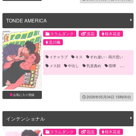
TONDE AMERICA
スラムダンク
流花
桜木花道
流川楓
イチャラブ
キス
すれ違い・両片思い
メス顔
中出し
乳首責め
喧嘩
手マン
お気に入り登録
2026年05月04日 15時00分
インテンショナル
スラムダンク
花流
桜木花道