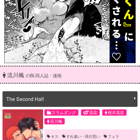
流川楓
のBL同人誌・漫画
The Second Half
スラムダンク
流花
桜木花道
流川楓
キス
すれ違い・両片思い
フェラ