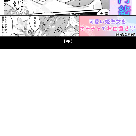
【PR】
© Boys Books(ボーイズブックス)