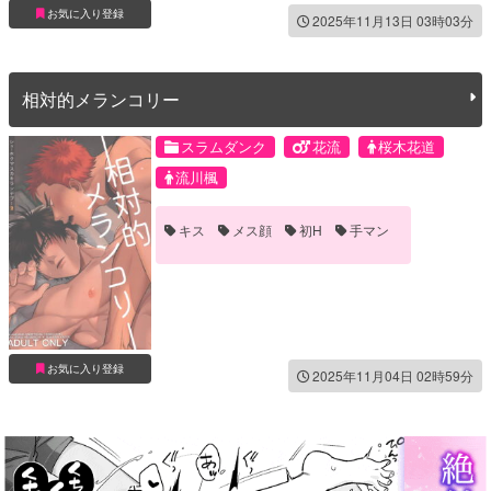
お気に入り登録
2025年11月13日 03時03分
相対的メランコリー
スラムダンク
花流
桜木花道
流川楓
キス
メス顔
初H
手マン
お気に入り登録
2025年11月04日 02時59分