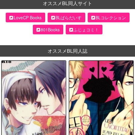
オススメBL同人サイト
LoveCP Books
BLぱらだいす
BLコレクション
801Books
ふじょコミ！
オススメBL同人誌