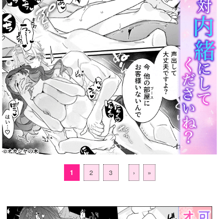
1
2
3
›
»