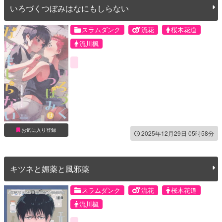
いろづくつぼみはなにもしらない
スラムダンク
流花
桜木花道
流川楓
お気に入り登録
2025年12月29日 05時58分
キツネと媚薬と風邪薬
スラムダンク
流花
桜木花道
流川楓