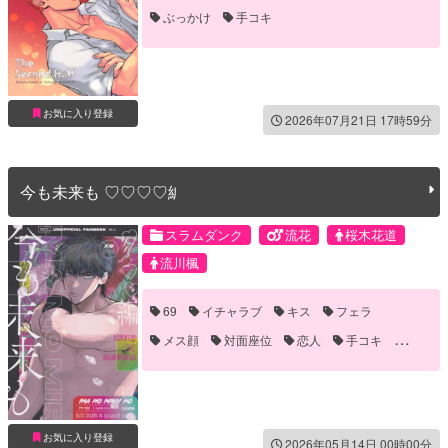
ぶっかけ
手コキ
お気に入り登録
2026年07月21日 17時59分
今も未来も ♡♡♡♡編
スラムダンク
流花
桜木花道
流川楓
69
イチャラブ
キス
フェラ
メス顔
対面座位
恋人
手コキ
潮吹き
顔射
お気に入り登録
2026年05月14日 00時00分