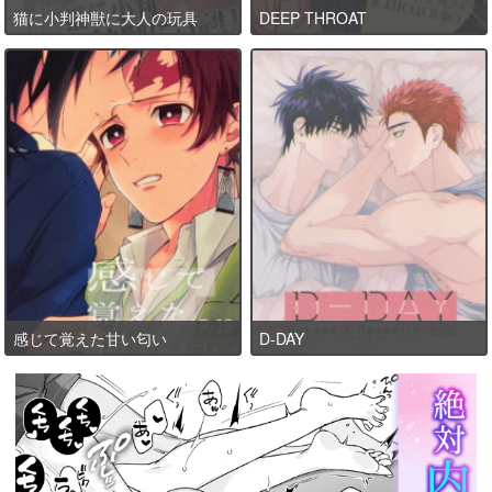
猫に小判神獣に大人の玩具
DEEP THROAT
感じて覚えた甘い匂い
D-DAY