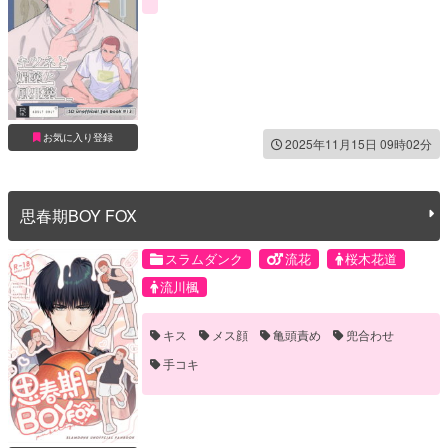
お気に入り登録
2025年11月15日 09時02分
思春期BOY FOX
スラムダンク
流花
桜木花道
流川楓
キス
メス顔
亀頭責め
兜合わせ
手コキ