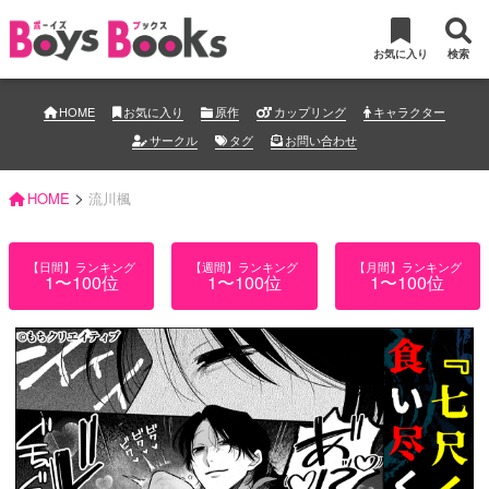
お気に入り
検索
HOME
お気に入り
原作
カップリング
キャラクター
サークル
タグ
お問い合わせ
>
HOME
流川楓
【日間】ランキング
【週間】ランキング
【月間】ランキング
1〜100位
1〜100位
1〜100位