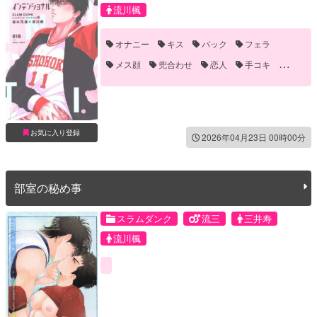
流川楓
オナニー
キス
バック
フェラ
メス顔
兜合わせ
恋人
手コキ
手マン
お気に入り登録
2026年04月23日 00時00分
部室の秘め事
スラムダンク
流三
三井寿
流川楓