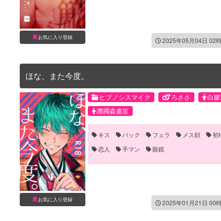
お気に入り登録
2025年05月04日 02
ほな、また今度。
ヒプノシスマイク
ろささ
白膠
躑躅森盧笙
キス
バック
フェラ
メス顔
初
恋人
手マン
眼鏡
お気に入り登録
2025年01月21日 00