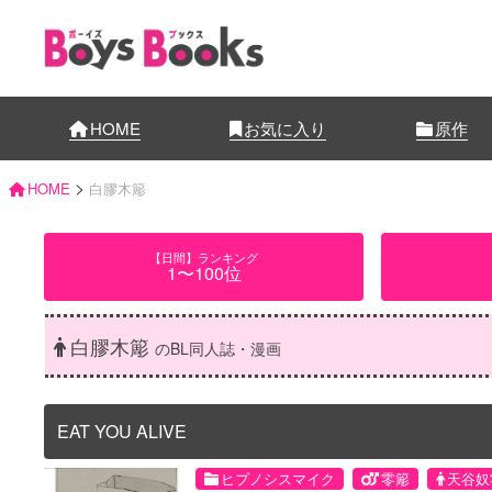
HOME
お気に入り
原作
>
HOME
白膠木簓
【日間】ランキング
1〜100位
白膠木簓
のBL同人誌・漫画
EAT YOU ALIVE
ヒプノシスマイク
零簓
天谷奴