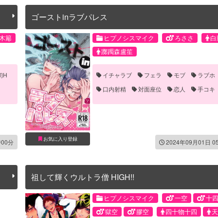
ゴーストinラブパレス
木簓
ヒプノシスマイク
ろささ
白
躑躅森盧笙
初H
イチャラブ
フェラ
モブ
ラブホ
口内射精
対面座位
恋人
手コキ
お気に入り登録
時00分
2024年09月01日 0
祖して輝くウルトラ僧 HIGH!!
ヒプノシスマイク
一空
十
獄空
膠空
四十物十四
天