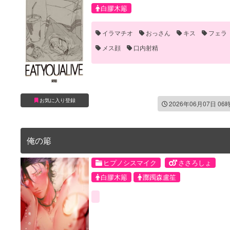
白膠木簓
イラマチオ
おっさん
キス
フェラ
メス顔
口内射精
お気に入り登録
2026年06月07日 06
俺の簓
ヒプノシスマイク
ささろしょ
白膠木簓
躑躅森盧笙