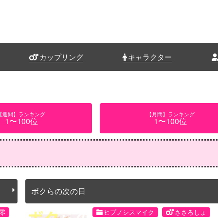
カップリング
キャラクター
【週間】ランキング
【月間】ランキング
1〜100位
1〜100位
ボクらの次の日
零
ヒプノシスマイク
ささろしょ