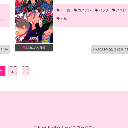
山田一郎
波羅夷空却
白膠木簓
アヘ顔
コスプレ
バック
メス顔
射精
お気に入り登録
時54分
2023年03月10日 0
1
2
›
© Boys Books(ボーイズブックス)