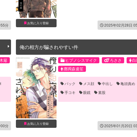
お気に入り登録
時55分
2025年02月28日 0
俺の相方が騙されやすい件
木簓
ヒプノシスマイク
ろささ
白
躑躅森盧笙
H
バック
メス顔
中出し
亀頭責め
手コキ
眼鏡
素股
お気に入り登録
時00分
2025年01月20日 0