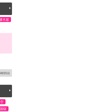
膠木簓
5時55分
四空
国獄