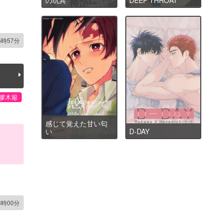
5時57分
膠木簓
感じて覚えた甘い匂
い
D-DAY
3時00分