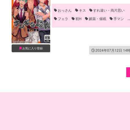
おっさん
キス
すれ違い・両片思い
フェラ
初H
媚薬・催眠
手マン
泥酔
発情
誘い受け
お気に入り登録
2024年07月12日 14