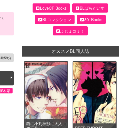
LoveCP Books
BLぱらだいす
こり
BLコレクション
801Books
ふじょコミ！
オススメBL同人誌
4時59分
膠木簓
猫に小判神獣に大人
の玩具
DEEP THROAT