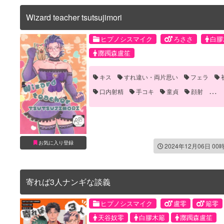
Wizard teacher tsutsujimori
ヒプノシスマイク
ろささ
白膠
躑躅森盧笙
キス
すれ違い・両片思い
フェラ
口内射精
手コキ
童貞
顔射
騎乗位
お気に入り登録
2024年12月06日 00
寄れば3人ナンギな談義
ヒプノシスマイク
盧零
簓零
天谷奴零
白膠木簓
躑躅森盧笙