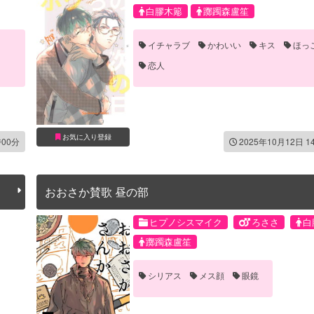
白膠木簓
躑躅森盧笙
イチャラブ
かわいい
キス
ほっ
恋人
お気に入り登録
時00分
2025年10月12日 1
おおさか賛歌 昼の部
ヒプノシスマイク
ろささ
白
躑躅森盧笙
シリアス
メス顔
眼鏡