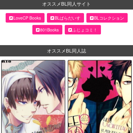
オススメBL同人サイト
LoveCP Books
BLぱらだいす
BLコレクション
801Books
ふじょコミ！
オススメBL同人誌