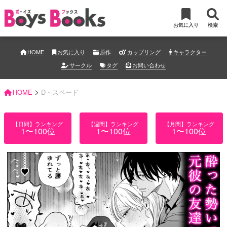
お気に入り
検索
HOME
お気に入り
原作
カップリング
キャラクター
サークル
タグ
お問い合わせ
>
HOME
D・スペード
【日間】ランキング
【週間】ランキング
【月間】ランキング
1〜100位
1〜100位
1〜100位