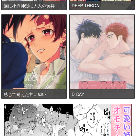
猫に小判神獣に大人の玩具
DEEP THROAT
感じて覚えた甘い匂い
D-DAY