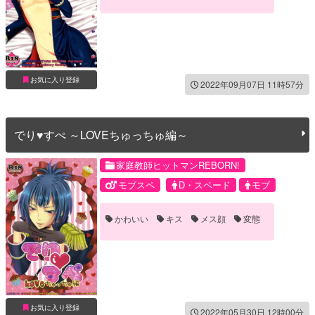
お気に入り登録
2022年09月07日 11時57分
でり♥すぺ ～LOVEちゅっちゅ編～
家庭教師ヒットマンREBORN!
モブスペ
D・スペード
モブ
かわいい
キス
メス顔
変態
お気に入り登録
2022年05月30日 12時00分