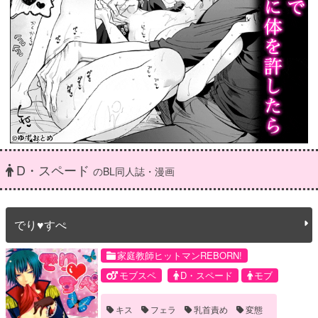
D・スペード
のBL同人誌・漫画
でり♥すぺ
家庭教師ヒットマンREBORN!
モブスペ
D・スペード
モブ
キス
フェラ
乳首責め
変態