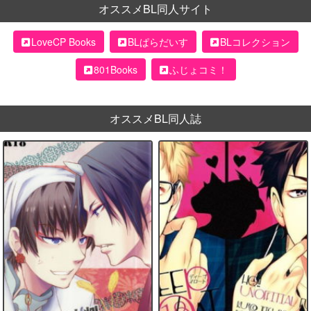
オススメBL同人サイト
LoveCP Books
BLぱらだいす
BLコレクション
801Books
ふじょコミ！
オススメBL同人誌