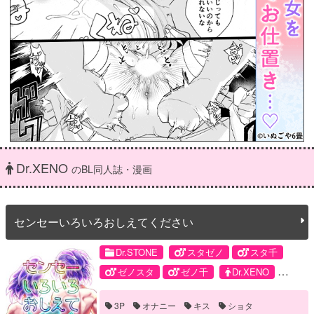
Dr.XENO
のBL同人誌・漫画
センセーいろいろおしえてください
Dr.STONE
スタゼノ
スタ千
ゼノスタ
ゼノ千
Dr.XENO
スタンリー・スナイダー
石神千空
3P
オナニー
キス
ショタ