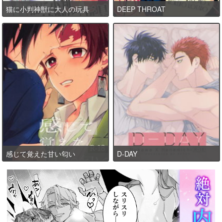
猫に小判神獣に大人の玩具
DEEP THROAT
感じて覚えた甘い匂い
D-DAY