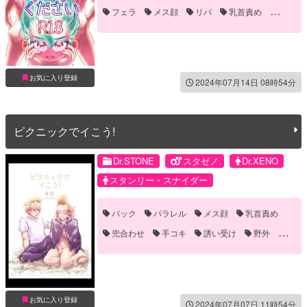
フェラ
メス顔
リバ
乳首責め
兜合わせ
口内射精
対面座位
手コキ
覗き
騎乗位
お気に入り登録
2024年07月14日 08時54分
ピクニックでイこう!
Dr.STONE
スタゼノ
Dr.XENO
スタンリー・スナイダー
バック
パラレル
メス顔
乳首責め
兜合わせ
手コキ
誘い受け
野外
青姦
お気に入り登録
2024年07月07日 11時54分