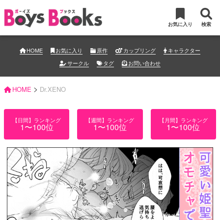
お気に入り
検索
HOME
お気に入り
原作
カップリング
キャラクター
サークル
タグ
お問い合わせ
>
HOME
Dr.XENO
【日間】ランキング
【週間】ランキング
【月間】ランキング
1〜100位
1〜100位
1〜100位