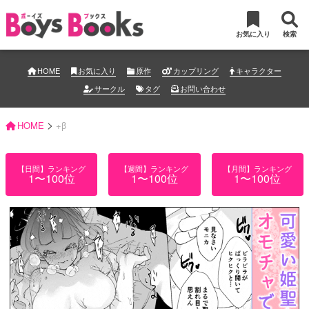
お気に入り
検索
HOME
お気に入り
原作
カップリング
キャラクター
サークル
タグ
お問い合わせ
>
HOME
+β
【日間】ランキング
【週間】ランキング
【月間】ランキング
1〜100位
1〜100位
1〜100位