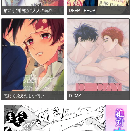
猫に小判神獣に大人の玩具
DEEP THROAT
感じて覚えた甘い匂い
D-DAY