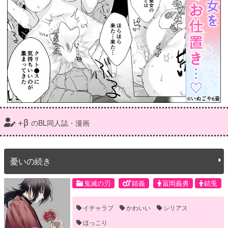
+β
のBL同人誌・漫画
憂いの続き
鬼滅の刃
錆義
冨岡義勇
錆兎
イチャラブ
かわいい
シリアス
ほっこり