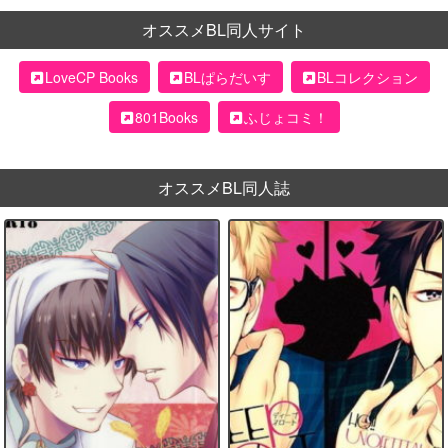
オススメBL同人サイト
LoveCP Books
BLぱらだいす
BLコレクション
801Books
ふじょコミ！
オススメBL同人誌