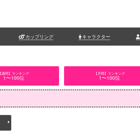
カップリング
キャラクター
【週間】ランキング
【月間】ランキング
1〜100位
1〜100位