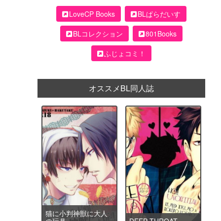
LoveCP Books
BLぱらだいす
BLコレクション
801Books
ふじょコミ！
オススメBL同人誌
猫に小判神獣に大人
の玩具
DEEP THROAT