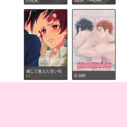
感じて覚えた甘い匂
い
D-DAY