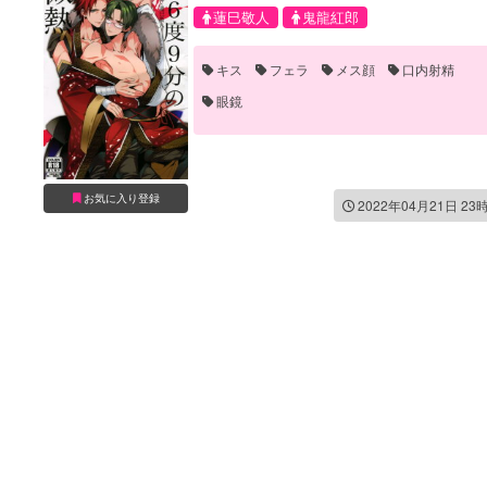
蓮巳敬人
鬼龍紅郎
キス
フェラ
メス顔
口内射精
眼鏡
お気に入り登録
2022年04月21日 23