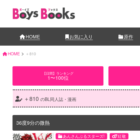
HOME
お気に入り
原作
>
HOME
＋810
【日間】ランキング
1〜100位
＋810
のBL同人誌・漫画
36度9分の微熱
あんさんぶるスターズ!
紅敬