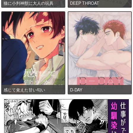
猫に小判神獣に大人の玩具
DEEP THROAT
感じて覚えた甘い匂い
D-DAY