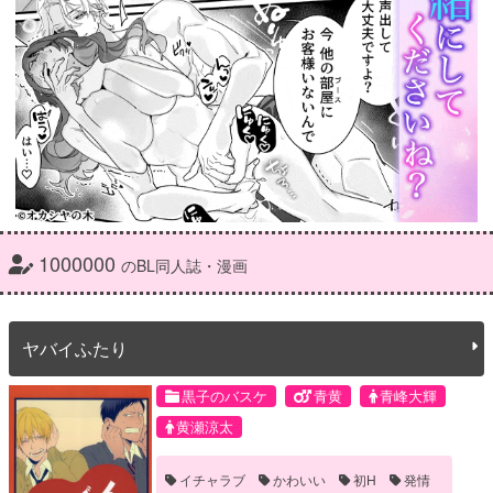
1000000
のBL同人誌・漫画
ヤバイふたり
黒子のバスケ
青黄
青峰大輝
黄瀬涼太
イチャラブ
かわいい
初H
発情