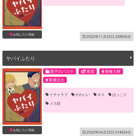
お気に入り登録
2022年11月22日 23時56分
ヤバイふたり
黒子のバスケ
青黄
青峰大輝
黄瀬涼太
イチャラブ
かわいい
キス
ほっこり
メス顔
お気に入り登録
2022年04月22日 01時24分