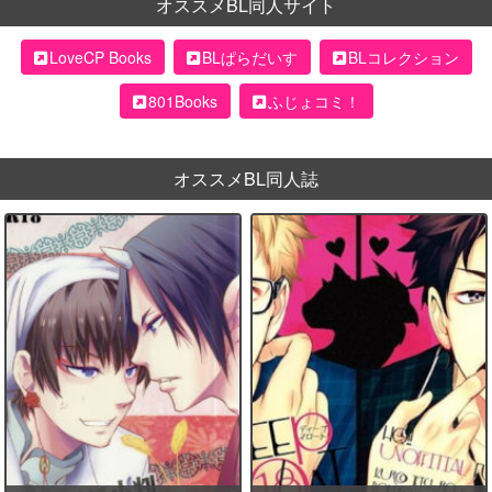
オススメBL同人サイト
LoveCP Books
BLぱらだいす
BLコレクション
801Books
ふじょコミ！
オススメBL同人誌