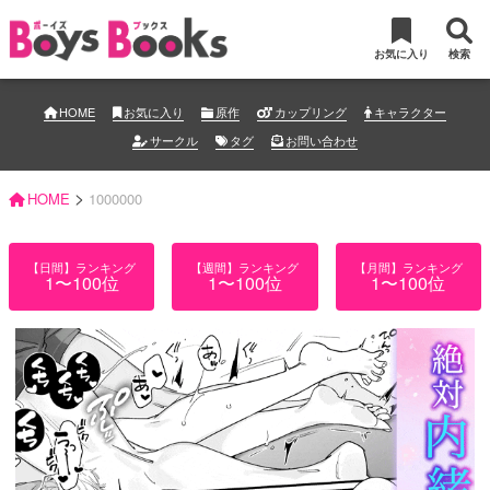
お気に入り
検索
HOME
お気に入り
原作
カップリング
キャラクター
サークル
タグ
お問い合わせ
>
HOME
1000000
【日間】ランキング
【週間】ランキング
【月間】ランキング
1〜100位
1〜100位
1〜100位