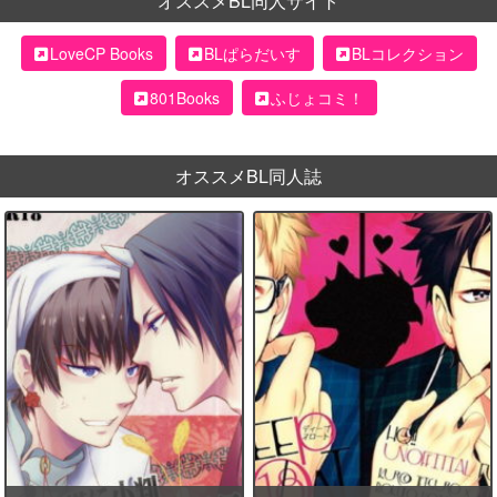
オススメBL同人サイト
LoveCP Books
BLぱらだいす
BLコレクション
801Books
ふじょコミ！
オススメBL同人誌