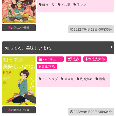
ほっこり
メス顔
手マン
お気に入り登録
2022年04月22日 00時35分
知ってる、美味しいよね。
ハイキュー!!
兎赤
木兎光太郎
赤葦京治
イチャラブ
メス顔
乳首責め
興奮
お気に入り登録
2022年04月22日 00時34分