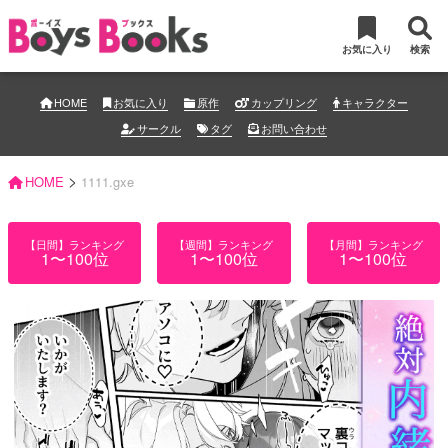
お気に入り
検索
HOME
お気に入り
原作
カップリング
キャラクター
サークル
タグ
お問い合わせ
>
HOME
1111.gxe
【日間】ランキング
【週間】ランキング
【月間】ランキング
1〜100位
1〜100位
1〜100位