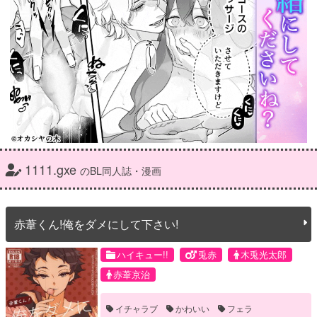
1111.gxe
のBL同人誌・漫画
赤葦くん!俺をダメにして下さい!
ハイキュー!!
兎赤
木兎光太郎
赤葦京治
イチャラブ
かわいい
フェラ