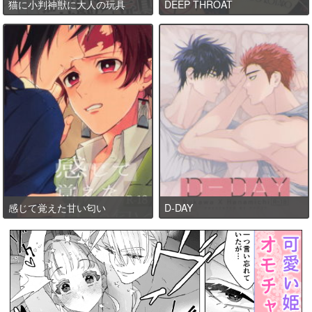
猫に小判神獣に大人の玩具
DEEP THROAT
感じて覚えた甘い匂い
D-DAY