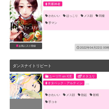
男審神者
かわいい
ほっこり
メス顔
同棲
手マン
お気に入り登録
2022年04月22日 00
ダンスナイトリピート
ユーリ!!! on ICE
オタユリ
オタベック・アルティン
ユーリ・プリセツキー
かわいい
メス顔
勃起
射精
手コキ