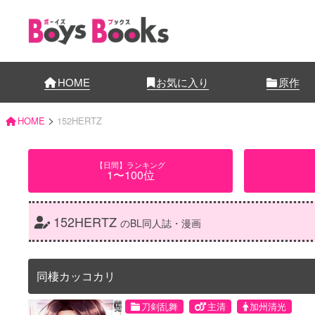
HOME
お気に入り
原作
>
HOME
152HERTZ
【日間】ランキング
1〜100位
152HERTZ
のBL同人誌・漫画
同棲カッコカリ
刀剣乱舞
主清
加州清光