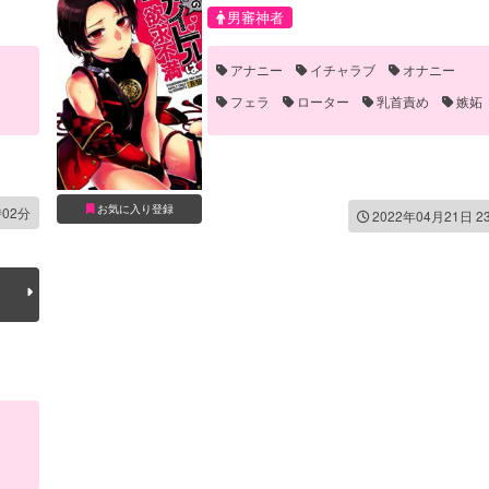
男審神者
アナニー
イチャラブ
オナニー
フェラ
ローター
乳首責め
嫉妬
拘束
現パロ
お気に入り登録
時02分
2022年04月21日 2