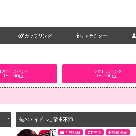
カップリング
キャラクター
【週間】ランキング
【月間】ランキング
1〜100位
1〜100位
俺のアイドルは欲求不満
刀剣乱舞
主清
加州清光