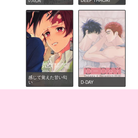
感じて覚えた甘い匂
い
D-DAY