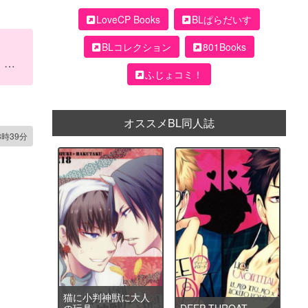
LoveCP Books
BLぱらだいす
BLコレクション
801Books
ふじょコミ！
オススメBL同人誌
3時39分
猫に小判神獣に大人
の玩具
DEEP THROAT