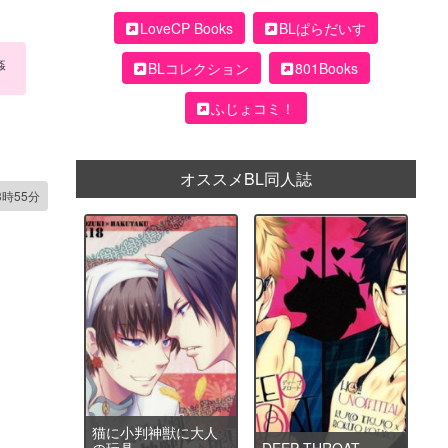
LoveCP Books
BLぱらだいす
姦
BLコレクション
801Books
ふじょコミ！
オススメBL同人誌
3時55分
猫に小判神獣に大人
の玩具
DEEP THROAT