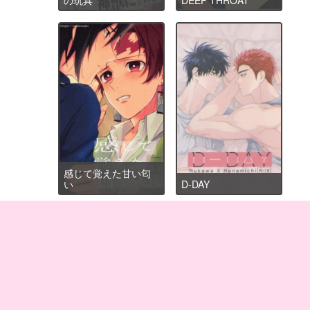
感じて覚えた甘い匂
い
D-DAY