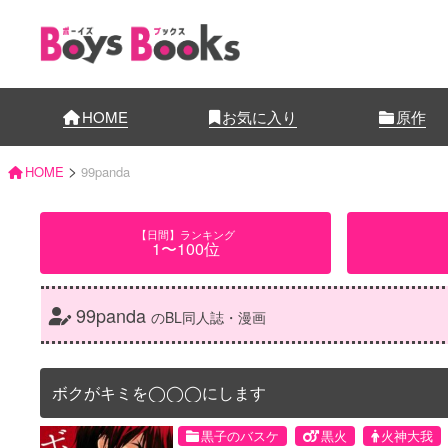
HOME
お気に入り
原作
>
HOME
99panda
【日間】ランキング
1〜100位
99panda
のBL同人誌・漫画
ボクがキミを◯◯◯にします
黒子のバスケ
黒火
火神大我