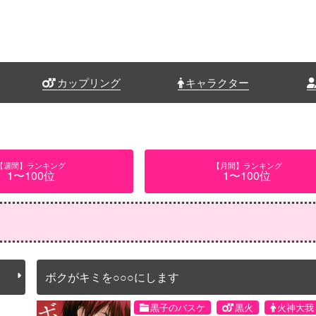
カップリング
キャラクター
【週間】ランキング
【月間】ランキング
1〜100位
1〜100位
ボクがキミを○○○にします
黒子のバスケ
黒火
火神大我