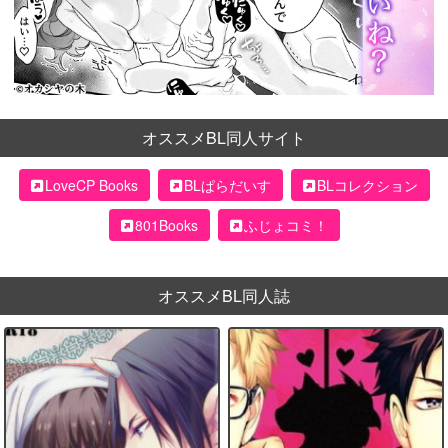
オススメBL同人サイト
LoveCP Books
BLぱらだいす
BLコレクション
801Books
ふじょコミ！
オススメBL同人誌