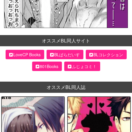
オススメBL同人サイト
LoveCP Books
BLぱらだいす
BLコレクション
801Books
ふじょコミ！
オススメBL同人誌