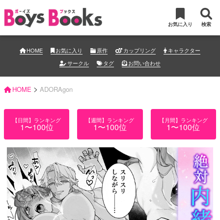
お気に入り
検索
HOME
お気に入り
原作
カップリング
キャラクター
サークル
タグ
お問い合わせ
>
HOME
ADORAgon
【日間】ランキング
【週間】ランキング
【月間】ランキング
1〜100位
1〜100位
1〜100位