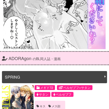
ADORAgon
のBL同人誌・漫画
SPRING
メギド72
ベルゼブフ×サタン
サタン
ベルゼブフ
キス
メス顔