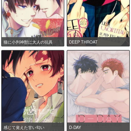
猫に小判神獣に大人の玩具
DEEP THROAT
感じて覚えた甘い匂い
D-DAY