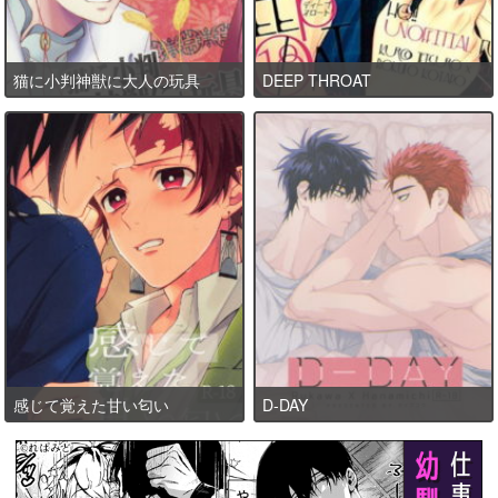
猫に小判神獣に大人の玩具
DEEP THROAT
感じて覚えた甘い匂い
D-DAY