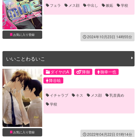
フェラ
メス顔
中出し
嫉妬
学校
発情
雌イキ
お気に入り登録
2024年10月23日 14時55分
いいことわるいこ
ダイヤのA
降御
御幸一也
降谷暁
イチャラブ
キス
メス顔
乳首責め
学校
お気に入り登録
2022年04月22日 01時14分