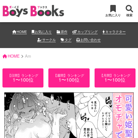
お気に入り
検索
HOME
お気に入り
原作
カップリング
キャラクター
サークル
タグ
お問い合わせ
>
HOME
Am
【日間】ランキング
【週間】ランキング
【月間】ランキング
1〜100位
1〜100位
1〜100位