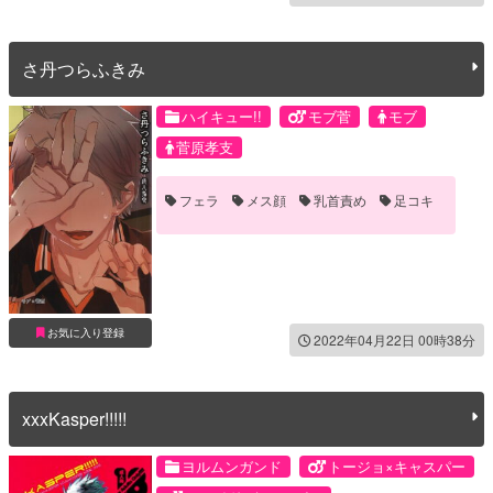
さ丹つらふきみ
ハイキュー!!
モブ菅
モブ
菅原孝支
フェラ
メス顔
乳首責め
足コキ
お気に入り登録
2022年04月22日 00時38分
xxxKasper!!!!!
ヨルムンガンド
トージョ×キャスパー