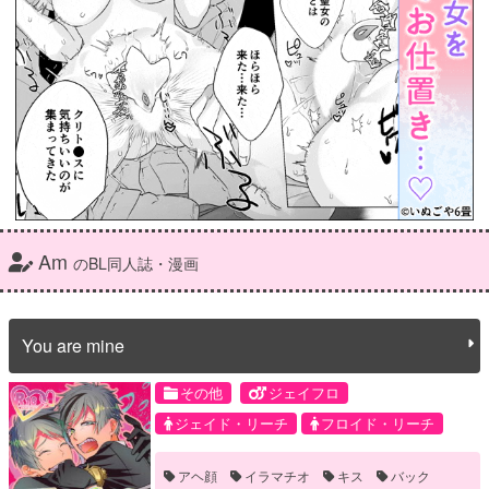
Am
のBL同人誌・漫画
You are mine
その他
ジェイフロ
ジェイド・リーチ
フロイド・リーチ
アヘ顔
イラマチオ
キス
バック