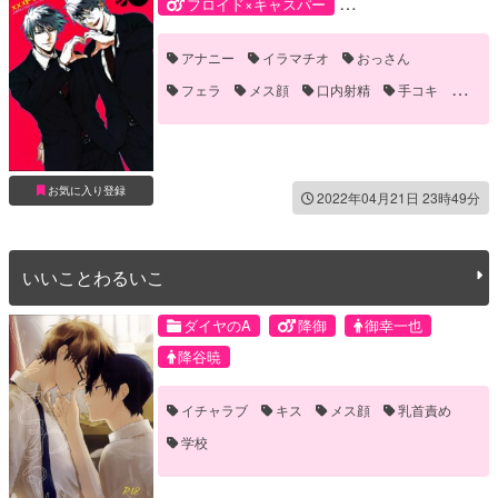
フロイド×キャスパー
キャスパー・ヘクマティアル
アナニー
イラマチオ
おっさん
フロイド・ヘクマティアル
東條秋彦
フェラ
メス顔
口内射精
手コキ
父子
襲い受け
お気に入り登録
2022年04月21日 23時49分
いいことわるいこ
ダイヤのA
降御
御幸一也
降谷暁
イチャラブ
キス
メス顔
乳首責め
学校