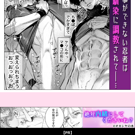
© Boys Books(ボーイズブックス)
【PR】