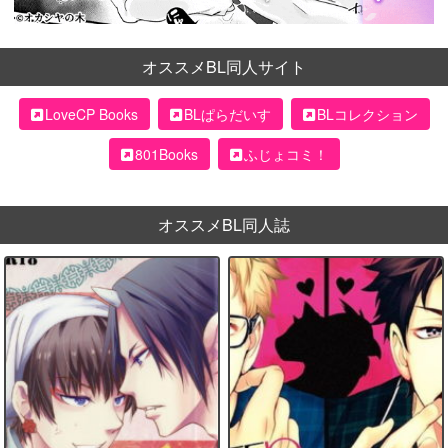
オススメBL同人サイト
LoveCP Books
BLぱらだいす
BLコレクション
801Books
ふじょコミ！
オススメBL同人誌