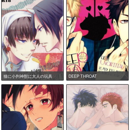
猫に小判神獣に大人の玩具
DEEP THROAT