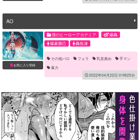
AO
僕のヒーローアカデミア
爆轟
爆豪勝己
轟焦凍
その他パロ
フェラ
乳首責め
手マン
お気に入り登録
暴力
2022年04月22日 01時25分