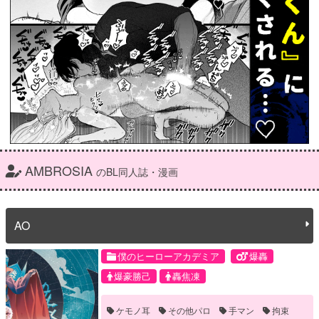
AMBROSIA
のBL同人誌・漫画
AO
僕のヒーローアカデミア
爆轟
爆豪勝己
轟焦凍
ケモノ耳
その他パロ
手マン
拘束