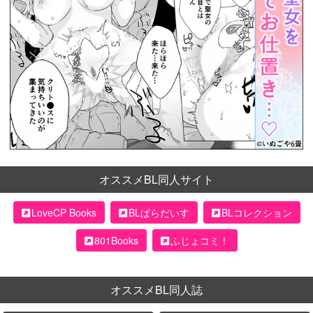
オススメBL同人サイト
LoveCP Books
BLぱらだいす
BLコレクション
801Books
ふじょコミ！
オススメBL同人誌