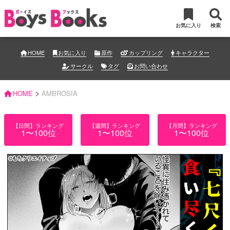
お気に入り
検索
HOME
お気に入り
原作
カップリング
キャラクター
サークル
タグ
お問い合わせ
>
HOME
AMBROSIA
【日間】ランキング
【週間】ランキング
【月間】ランキング
1〜100位
1〜100位
1〜100位