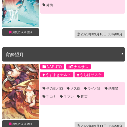
発情
お気に入り登録
2023年03月16日 03時00分
宵酔望月
NARUTO
ナルサス
うずまきナルト
うちはサスケ
その他パロ
メス顔
ライバル
幼馴染
手コキ
手マン
拘束
お気に入り登録
2022年09月11日 05時58分