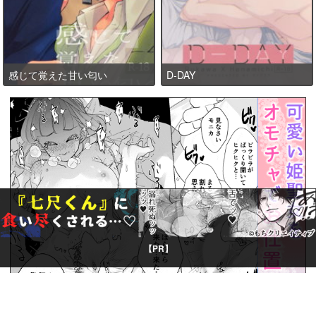
感じて覚えた甘い匂い
D-DAY
【PR】