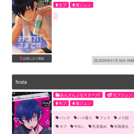
モブ
漣ジュン
お気に入り登録
2026年01月16日 05
finsta
あんさんぶるスターズ!
モブジュン
モブ
漣ジュン
バック
ハメ撮り
フェラ
メス顔
モブ
中出し
乳首責め
対面座位