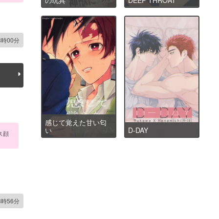
3時00分
感じて覚えた甘い匂
い
D-DAY
ス顔
3時56分