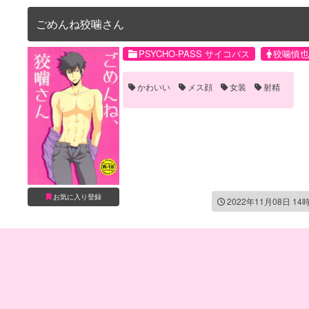
ごめんね狡噛さん
PSYCHO-PASS サイコパス
狡噛慎也
かわいい
メス顔
女装
射精
お気に入り登録
2022年11月08日 14