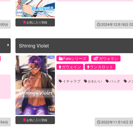
手マン
お気に入り登録
時00分
2024年12月18日 0
Shining Violet
Fateシリーズ
ガウェラン
ガウェイン
ランスロット
イチャラブ
かわいい
バック
メ
お気に入り登録
時54分
2022年11月14日 2