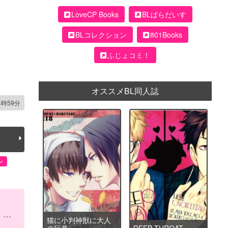
LoveCP Books
BLぱらだいす
BLコレクション
801Books
ふじょコミ！
オススメBL同人誌
4時59分
ン
猫に小判神獣に大人
の玩具
DEEP THROAT