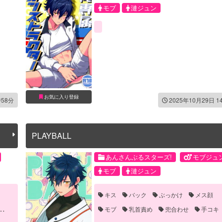
モブ
漣ジュン
お気に入り登録
時58分
2025年10月29日 1
PLAYBALL
あんさんぶるスターズ!
モブジュ
モブ
漣ジュン
キス
バック
ぶっかけ
メス顔
モブ
乳首責め
兜合わせ
手コキ