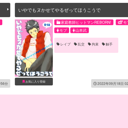
いやでもヌかせてやるぜってほうこうで
家庭教師ヒットマンREBORN!
モ
モブ
山本武
レイプ
乱交
拘束
触手
お気に入り登録
時56分
2022年09月18日 0