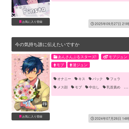
手コキ
手マン
お気に入り登録
2025年09月27日 21
今の気持ち誰に伝えたいですか
あんさんぶるスターズ!
モブジュン
モブ
漣ジュン
オナニー
キス
バック
フェラ
メス顔
モブ
中出し
乳首責め
学校
我慢
手コキ
手マン
教師
生徒
誘い受け
お気に入り登録
2024年07月26日 14