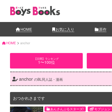
HOME
お気に入り
原作
>
HOME
anchor
【日間】ランキング
1〜100位
anchor
のBL同人誌・漫画
おつかれさまです
あんさんぶるスターズ!
モブジュン