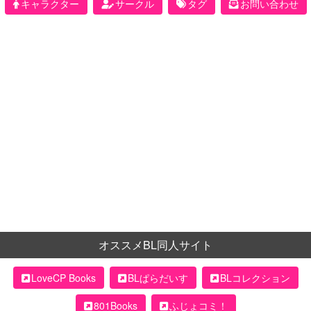
キャラクター
サークル
タグ
お問い合わせ
オススメBL同人サイト
LoveCP Books
BLぱらだいす
BLコレクション
801Books
ふじょコミ！