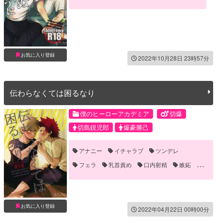
お気に入り登録
2022年10月28日 23時57分
伝わらなくては困るなり
僕のヒーローアカデミア
切爆
切島鋭児郎
爆豪勝己
アナニー
イチャラブ
ツンデレ
フェラ
乳首責め
口内射精
嫉妬
襲い受け
お気に入り登録
2022年04月22日 00時00分