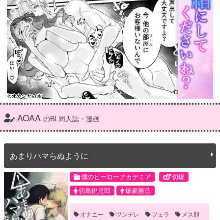
AOAA
のBL同人誌・漫画
あまりハマらぬように
僕のヒーローアカデミア
切爆
切島鋭児郎
爆豪勝己
オナニー
ツンデレ
フェラ
メス顔