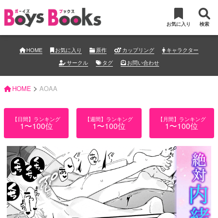
お気に入り
検索
HOME
お気に入り
原作
カップリング
キャラクター
サークル
タグ
お問い合わせ
>
HOME
AOAA
【日間】ランキング
【週間】ランキング
【月間】ランキング
1〜100位
1〜100位
1〜100位