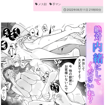
メス顔
手マン
2022年06月11日 21時00分