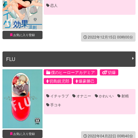
恋人
お気に入り登録
2022年12月15日 00時00分
FLU
僕のヒーローアカデミア
切爆
切島鋭児郎
爆豪勝己
イチャラブ
オナニー
かわいい
射精
手コキ
お気に入り登録
2022年04月22日 00時40分