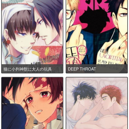
猫に小判神獣に大人の玩具
DEEP THROAT