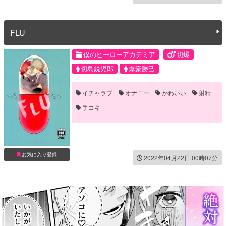
FLU
僕のヒーローアカデミア
切爆
切島鋭児郎
爆豪勝己
イチャラブ
オナニー
かわいい
射精
手コキ
お気に入り登録
2022年04月22日 00時07分