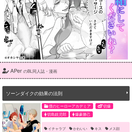
APer
のBL同人誌・漫画
ソーンダイクの効果の法則
僕のヒーローアカデミア
切爆
切島鋭児郎
爆豪勝己
イチャラブ
かわいい
キス
メス顔