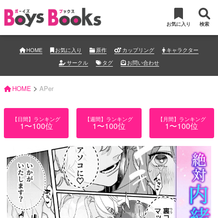
お気に入り
検索
HOME
お気に入り
原作
カップリング
キャラクター
サークル
タグ
お問い合わせ
>
HOME
APer
【日間】ランキング
【週間】ランキング
【月間】ランキング
1〜100位
1〜100位
1〜100位