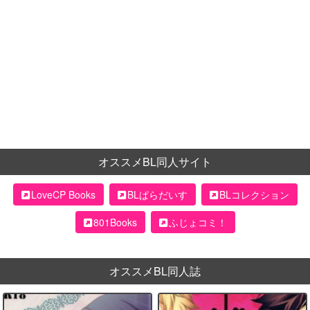
オススメBL同人サイト
LoveCP Books
BLぱらだいす
BLコレクション
801Books
ふじょコミ！
オススメBL同人誌