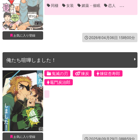
同棲
女装
媚薬・催眠
恋人
笑える(ギャグ)
褐色
お気に入り登録
2026年04月06日 15時00分
俺たち喧嘩しました！
鬼滅の刃
煉炭
煉獄杏寿郎
竈門炭治郎
お気に入り登録
2025年09月29日 08時59分