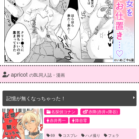
apricot
のBL同人誌・漫画
記憶が無くなっちゃった！
名探偵コナン
赤降(赤井×降谷)
赤井秀一
降谷零
69
コスプレ
ハメ撮り
フェラ