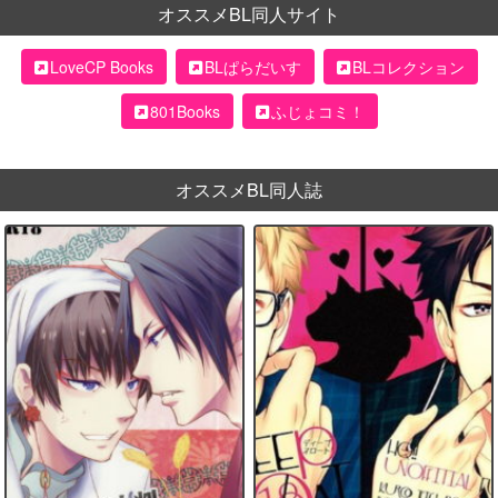
オススメBL同人サイト
LoveCP Books
BLぱらだいす
BLコレクション
801Books
ふじょコミ！
オススメBL同人誌