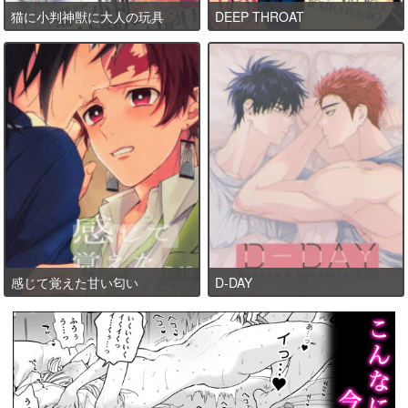
猫に小判神獣に大人の玩具
DEEP THROAT
感じて覚えた甘い匂い
D-DAY