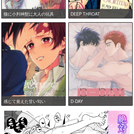
猫に小判神獣に大人の玩具
DEEP THROAT
感じて覚えた甘い匂い
D-DAY