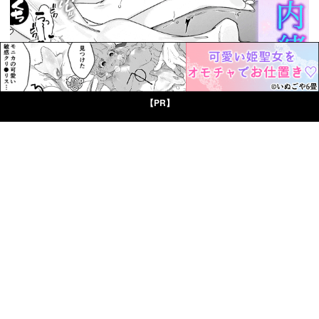
【PR】
© Boys Books(ボーイズブックス)