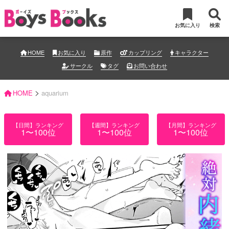
お気に入り
検索
HOME
お気に入り
原作
カップリング
キャラクター
サークル
タグ
お問い合わせ
>
HOME
aquarium
【日間】ランキング
【週間】ランキング
【月間】ランキング
1〜100位
1〜100位
1〜100位