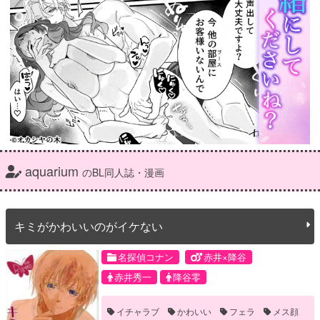
aquarium
のBL同人誌・漫画
キミがかわいいのがイケない
名探偵コナン
赤井×降谷
赤井秀一
降谷零
イチャラブ
かわいい
フェラ
メス顔