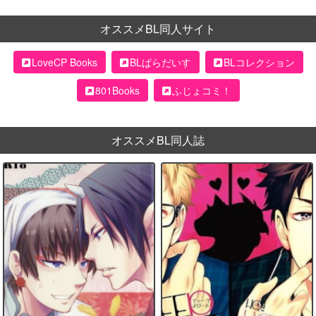
オススメBL同人サイト
LoveCP Books
BLぱらだいす
BLコレクション
801Books
ふじょコミ！
オススメBL同人誌