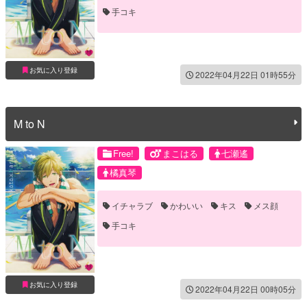
手コキ
お気に入り登録
2022年04月22日 01時55分
M to N
Free!
まこはる
七瀬遙
橘真琴
イチャラブ
かわいい
キス
メス顔
手コキ
お気に入り登録
2022年04月22日 00時05分