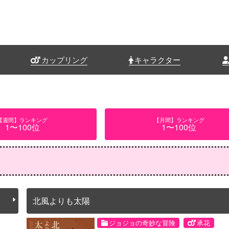
カップリング
キャラクター
【週間】ランキング
【月間】ランキング
1〜100位
1〜100位
北風よりも太陽
ジョジョの奇妙な冒険
承花