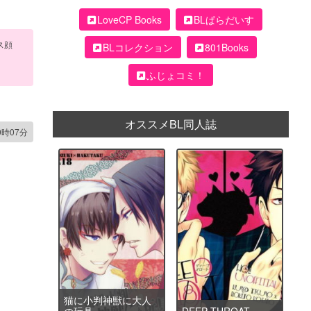
LoveCP Books
BLぱらだいす
ス顔
BLコレクション
801Books
ふじょコミ！
オススメBL同人誌
0時07分
猫に小判神獣に大人
の玩具
DEEP THROAT