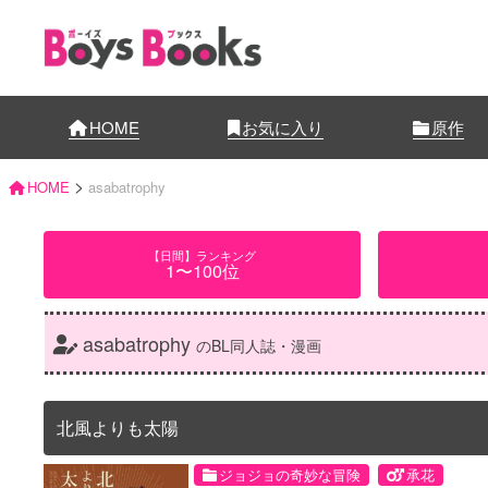
HOME
お気に入り
原作
>
HOME
asabatrophy
【日間】ランキング
1〜100位
asabatrophy
のBL同人誌・漫画
北風よりも太陽
ジョジョの奇妙な冒険
承花