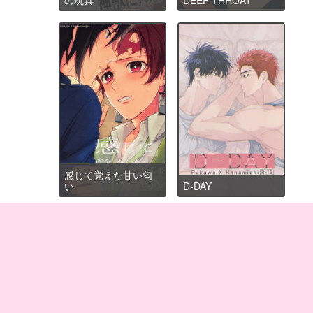
感じて覚えた甘い匂
い
D-DAY