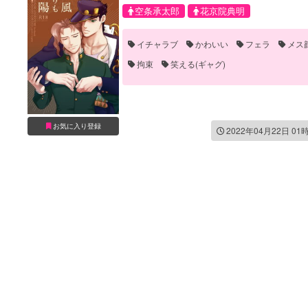
空条承太郎
花京院典明
イチャラブ
かわいい
フェラ
メス
拘束
笑える(ギャグ)
お気に入り登録
2022年04月22日 01