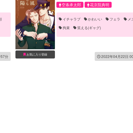
空条承太郎
花京院典明
顔
イチャラブ
かわいい
フェラ
メ
拘束
笑える(ギャグ)
お気に入り登録
時57分
2022年04月22日 0